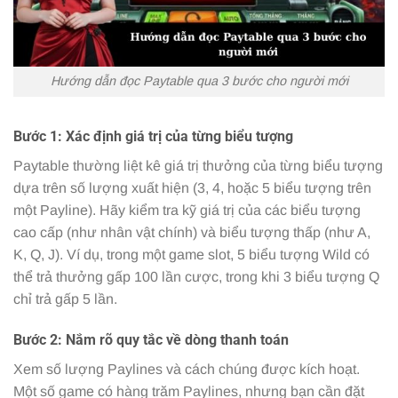
Hướng dẫn đọc Paytable qua 3 bước cho người mới
Bước 1: Xác định giá trị của từng biểu tượng
Paytable thường liệt kê giá trị thưởng của từng biểu tượng
dựa trên số lượng xuất hiện (3, 4, hoặc 5 biểu tượng trên
một Payline). Hãy kiểm tra kỹ giá trị của các biểu tượng
cao cấp (như nhân vật chính) và biểu tượng thấp (như A,
K, Q, J). Ví dụ, trong một game slot, 5 biểu tượng Wild có
thể trả thưởng gấp 100 lần cược, trong khi 3 biểu tượng Q
chỉ trả gấp 5 lần.
Bước 2: Nắm rõ quy tắc về dòng thanh toán
Xem số lượng Paylines và cách chúng được kích hoạt.
Một số game có hàng trăm Paylines, nhưng bạn cần đặt