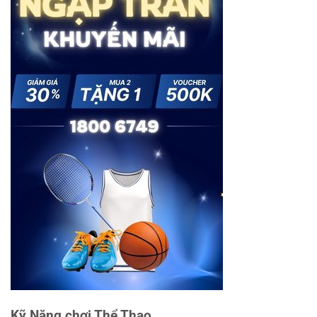
Kỹ Năng chơi Thể Thao