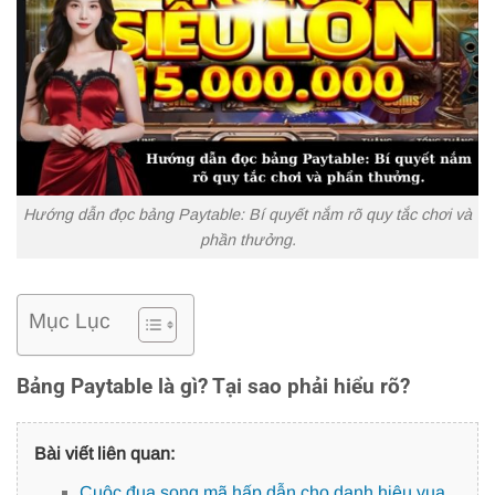
Hướng dẫn đọc bảng Paytable: Bí quyết nắm rõ quy tắc chơi và
phần thưởng.
Mục Lục
Bảng Paytable là gì? Tại sao phải hiểu rõ?
Bài viết liên quan:
Cuộc đua song mã hấp dẫn cho danh hiệu vua