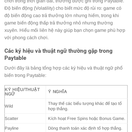
chơi trong thời gian dài, thường được ghi trong Paytable.
Độ biến động (Volatility) cho biết mức độ rủi ro: game có
độ biến động cao trả thưởng lớn nhưng hiếm, trong khi
game biến động thấp trả thưởng nhỏ nhưng thường
xuyên. Hiểu mối liên hệ này giúp bạn chọn game phù hợp
với phong cách chơi.
Các ký hiệu và thuật ngữ thường gặp trong
Paytable
Dưới đây là bảng tổng hợp các ký hiệu và thuật ngữ phổ
biến trong Paytable:
KÝ HIỆU/THUẬT
Ý NGHĨA
NGỮ
Thay thế các biểu tượng khác để tạo tổ
Wild
hợp thắng.
Scatter
Kích hoạt Free Spins hoặc Bonus Game.
Payline
Dòng thanh toán xác định tổ hợp thắng.