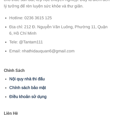
lý tưởng để rèn luyện sức khỏe và thư giãn.
Hotline: 0236 3615 125
Địa chỉ: 212 Đ. Nguyễn Văn Luông, Phường 11, Quận
6, Hồ Chí Minh
Tele: @Tantam111
Email:
nhathidauquan6@gmail.com
Chính Sách
Nội quy nhà thi đấu
Chính sách bảo mật
Điều khoản sử dụng
Liên Hệ