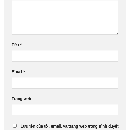
Tên
*
Email
*
Trang web
Lưu tên của tôi, email, và trang web trong trình duyệt