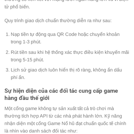
tử phổ biến.
Quy trình giao dịch chuẩn thường diễn ra như sau:
Nạp tiền tự động qua QR Code hoặc chuyển khoản
trong 1-3 phút.
Rút tiền sau khi hệ thống xác thực điều kiện khuyến mãi
trong 5-15 phút.
Lịch sử giao dịch luôn hiển thị rõ ràng, không ẩn dấu
phí ẩn.
Sự hiện diện của các đối tác cung cấp game
hàng đầu thế giới
Một cổng game không tự sản xuất tất cả trò chơi mà
thường tích hợp API từ các nhà phát hành lớn. Kỹ năng
nhận diện một cổng Game Nổ hũ đạt chuẩn quốc tế chính
là nhìn vào danh sách đối tác như: