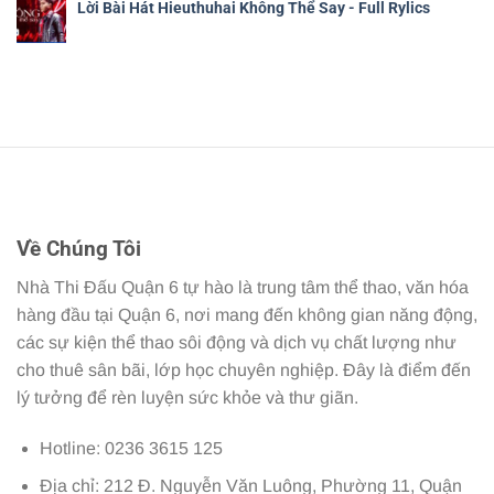
Lời Bài Hát Hieuthuhai Không Thể Say - Full Rylics
Về Chúng Tôi
Nhà Thi Đấu Quận 6 tự hào là trung tâm thể thao, văn hóa
hàng đầu tại Quận 6, nơi mang đến không gian năng động,
các sự kiện thể thao sôi động và dịch vụ chất lượng như
cho thuê sân bãi, lớp học chuyên nghiệp. Đây là điểm đến
lý tưởng để rèn luyện sức khỏe và thư giãn.
Hotline: 0236 3615 125
Địa chỉ: 212 Đ. Nguyễn Văn Luông, Phường 11, Quận