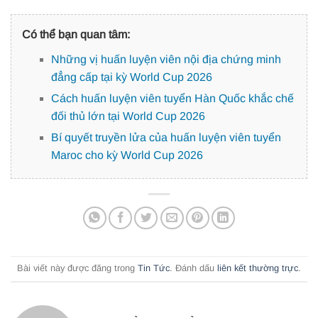
Có thể bạn quan tâm:
Những vị huấn luyện viên nội địa chứng minh
đẳng cấp tại kỳ World Cup 2026
Cách huấn luyện viên tuyển Hàn Quốc khắc chế
đối thủ lớn tại World Cup 2026
Bí quyết truyền lửa của huấn luyện viên tuyển
Maroc cho kỳ World Cup 2026
Bài viết này được đăng trong
Tin Tức
. Đánh dấu
liên kết thường trực
.