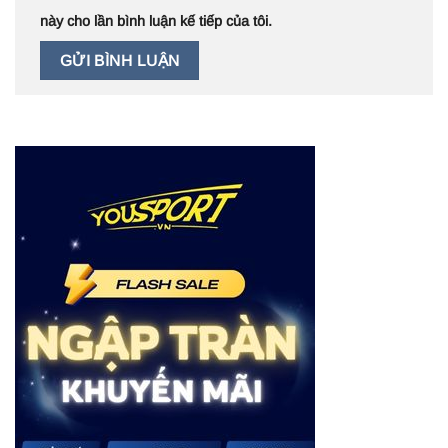
này cho lần bình luận kế tiếp của tôi.