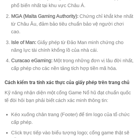
phổ biến nhất tại khu vực Châu Á.
MGA (Malta Gaming Authority):
Chứng chỉ khắt khe nhất
từ Châu Âu, đảm bảo tiêu chuẩn bảo vệ người chơi
cao.
Isle of Man:
Giấy phép từ Đảo Man minh chứng cho
năng lực tài chính khổng lồ của nhà cái.
Curacao eGaming:
Một trong những đơn vị lâu đời nhất,
cấp phép cho các nền tảng tích hợp tiền mã hóa.
Cách kiểm tra tính xác thực của giấy phép trên trang chủ
Kỹ năng nhận diện một cổng Game Nổ hũ đạt chuẩn quốc
tế đòi hỏi bạn phải biết cách xác minh thông tin:
Kéo xuống chân trang (Footer) để tìm logo của tổ chức
cấp phép.
Click trực tiếp vào biểu tượng logo; cổng game thật sẽ