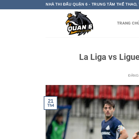
Bỏ
NHÀ THI ĐẤU QUẬN 6 - TRUNG TÂM THỂ THAO,
qua
nội
TRANG CH
dung
La Liga vs Ligu
ĐĂNG
21
Th4