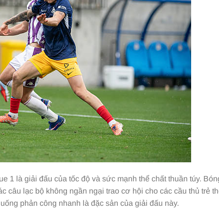
e 1 là giải đấu của tốc độ và sức mạnh thể chất thuần túy. Bón
 câu lạc bộ không ngần ngại trao cơ hội cho các cầu thủ trẻ t
huống phản công nhanh là đặc sản của giải đấu này.