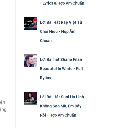
- Lyrics & Hợp Âm Chuẩn
Lời Bài Hát Rap Việt Từ
Chối Hiểu - Hợp Âm
Chuẩn
Lời Bài hát Shane Filan
Beautiful In White - Full
Rylics
Lời Bài Hát Suni Hạ Linh
iện
Không Sao Mà, Em Đây
rằng
Rồi - Hợp Âm Chuẩn