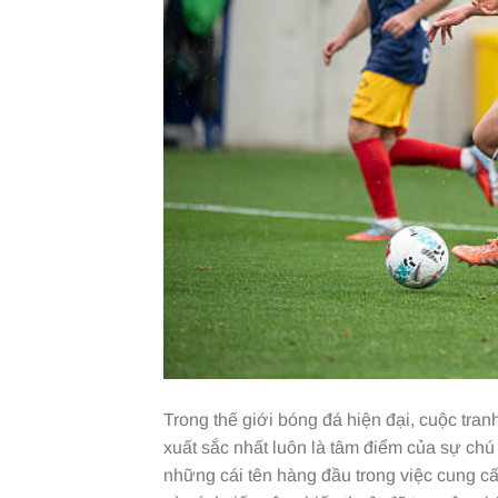
Trong thế giới bóng đá hiện đại, cuộc tran
xuất sắc nhất luôn là tâm điểm của sự ch
những cái tên hàng đầu trong việc cung cấp 