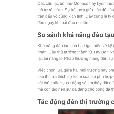
Các câu lạc bộ như Monaco hay Lyon thư
thô từ rất sớm. Sự kết hợp giữa tốc độ củ
trận đấu vô cùng kịch tính. Đây cũng là lý
đón ngay khi bắt đầu nổi lên.
So sánh khả năng đào tạo 
Khả năng đào tạo của La Liga thiên về kỹ t
nhân. Cầu thủ trưởng thành từ Tây Ban Nh
lại, tài năng từ Pháp thường mang đến sự đ
Việc chọn lựa giữa hai môi trường này ph
cầu thủ ưa thích sự kiểm soát sẽ phù hợp
sát thủ hoặc sự cơ động sẽ tìm thấy đất d
mà còn tạo nên sự đa dạng cho bóng đá th
Tác động đến thị trường