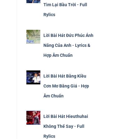
Tìm Lại Bầu Trời - Full
Rylics
Lời Bài Hát Đức Phúc Ánh
Nắng Của Anh - Lyrics &
Hợp Âm Chuẩn
Lời Bài Hát Bằng Kiều
Cơn Mơ Băng Giá - Hợp
Âm Chuẩn
Lời Bài Hát Hieuthuhai
Không Thể Say - Full
Rylics