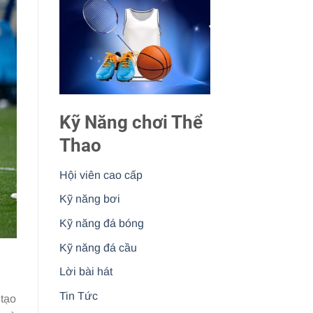
Kỹ Năng chơi Thể
Thao
Hội viên cao cấp
Kỹ năng bơi
Kỹ năng đá bóng
Kỹ năng đá cầu
Lời bài hát
Tin Tức
 tạo