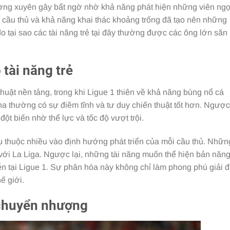
ờng xuyên gây bất ngờ nhờ khả năng phát hiện những viên ng
a cầu thủ và khả năng khai thác khoảng trống đã tạo nên những
 do tại sao các tài năng trẻ tại đây thường được các ông lớn săn
tài năng trẻ
huật nền tảng, trong khi Ligue 1 thiên về khả năng bùng nổ cá
a thường có sự điềm tĩnh và tư duy chiến thuật tốt hơn. Ngược
ột biến nhờ thể lực và tốc độ vượt trội.
ụ thuộc nhiều vào định hướng phát triển của mỗi cầu thủ. Nhữn
 với La Liga. Ngược lại, những tài năng muốn thể hiện bản năn
iễn tại Ligue 1. Sự phân hóa này không chỉ làm phong phú giải 
ế giới.
 chuyển nhượng