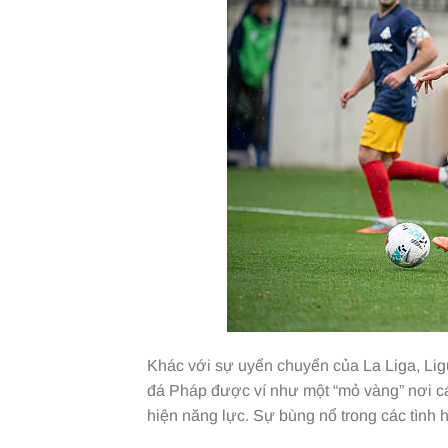
Khác với sự uyển chuyển của La Liga, Ligu
đá Pháp được ví như một “mỏ vàng” nơi các
hiện năng lực. Sự bùng nổ trong các tình 