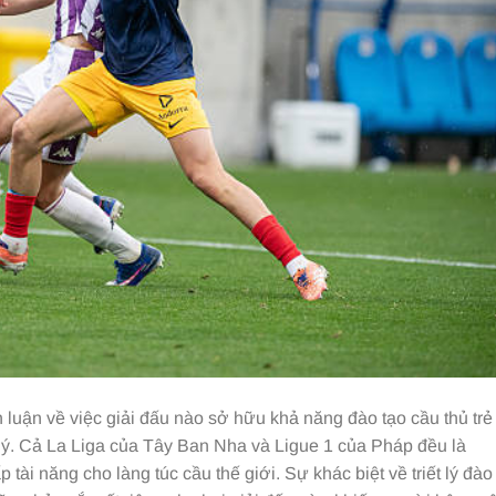
h luận về việc giải đấu nào sở hữu khả năng đào tạo cầu thủ trẻ
ú ý. Cả La Liga của Tây Ban Nha và Ligue 1 của Pháp đều là
tài năng cho làng túc cầu thế giới. Sự khác biệt về triết lý đào