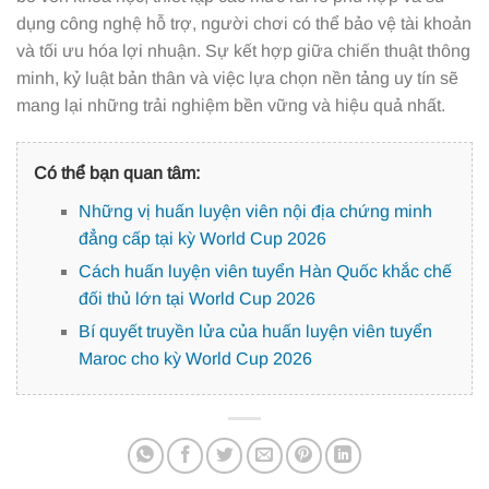
dụng công nghệ hỗ trợ, người chơi có thể bảo vệ tài khoản
và tối ưu hóa lợi nhuận. Sự kết hợp giữa chiến thuật thông
minh, kỷ luật bản thân và việc lựa chọn nền tảng uy tín sẽ
mang lại những trải nghiệm bền vững và hiệu quả nhất.
Có thể bạn quan tâm:
Những vị huấn luyện viên nội địa chứng minh
đẳng cấp tại kỳ World Cup 2026
Cách huấn luyện viên tuyển Hàn Quốc khắc chế
đối thủ lớn tại World Cup 2026
Bí quyết truyền lửa của huấn luyện viên tuyển
Maroc cho kỳ World Cup 2026