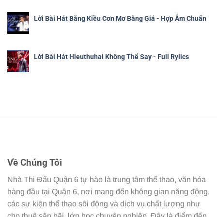
Lời Bài Hát Bằng Kiều Cơn Mơ Băng Giá - Hợp Âm Chuẩn
Lời Bài Hát Hieuthuhai Không Thể Say - Full Rylics
Về Chúng Tôi
Nhà Thi Đấu Quận 6 tự hào là trung tâm thể thao, văn hóa
hàng đầu tại Quận 6, nơi mang đến không gian năng động,
các sự kiện thể thao sôi động và dịch vụ chất lượng như
cho thuê sân bãi, lớp học chuyên nghiệp. Đây là điểm đến