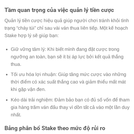
Tầm quan trọng của việc quản lý tiền cược
Quản lý tiền cược hiệu quả giúp người chơi tránh khỏi tình
trạng “cháy túi” chỉ sau vài ván thua liên tiếp. Một kế hoạch
Stake hợp lý sẽ giúp bạn:
Giữ vững tâm lý: Khi biết mình đang đặt cược trong
ngưỡng an toàn, bạn sẽ ít bị áp lực bởi kết quả thắng
thua.
Tối ưu hóa lợi nhuận: Giúp tăng mức cược vào những
thời điểm có xác suất thắng cao và giảm thiểu mất mát
khi gặp vận đen.
Kéo dài trải nghiệm: Đảm bảo bạn có đủ số vốn để tham
gia hàng trăm ván đấu thay vì dồn tất cả vào một lần duy
nhất.
Bảng phân bổ Stake theo mức độ rủi ro