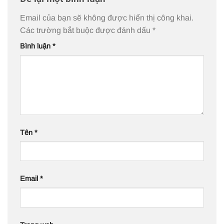
Email của bạn sẽ không được hiển thị công khai.
Các trường bắt buộc được đánh dấu
*
Bình luận
*
Tên
*
Email
*