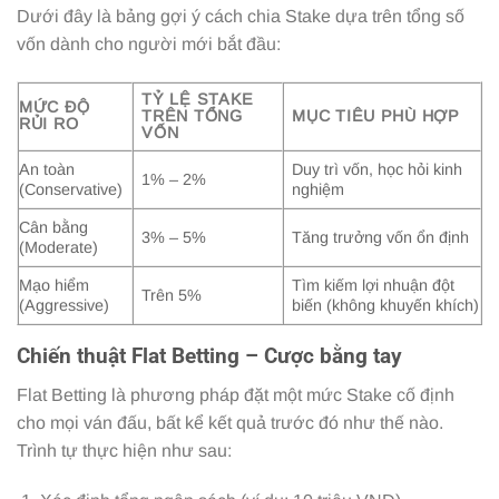
Dưới đây là bảng gợi ý cách chia Stake dựa trên tổng số
vốn dành cho người mới bắt đầu:
TỶ LỆ STAKE
MỨC ĐỘ
TRÊN TỔNG
MỤC TIÊU PHÙ HỢP
RỦI RO
VỐN
An toàn
Duy trì vốn, học hỏi kinh
1% – 2%
(Conservative)
nghiệm
Cân bằng
3% – 5%
Tăng trưởng vốn ổn định
(Moderate)
Mạo hiểm
Tìm kiếm lợi nhuận đột
Trên 5%
(Aggressive)
biến (không khuyến khích)
Chiến thuật Flat Betting – Cược bằng tay
Flat Betting là phương pháp đặt một mức Stake cố định
cho mọi ván đấu, bất kể kết quả trước đó như thế nào.
Trình tự thực hiện như sau: