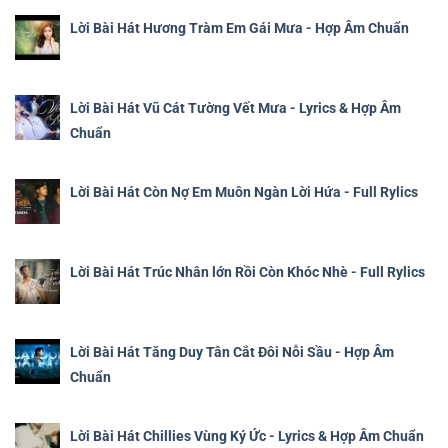
Lời Bài Hát Hương Tràm Em Gái Mưa - Hợp Âm Chuẩn
Lời Bài Hát Vũ Cát Tường Vết Mưa - Lyrics & Hợp Âm
Chuẩn
Lời Bài Hát Còn Nợ Em Muôn Ngàn Lời Hứa - Full Rylics
Lời Bài Hát Trúc Nhân lớn Rồi Còn Khóc Nhè - Full Rylics
Lời Bài Hát Tăng Duy Tân Cắt Đôi Nỗi Sầu - Hợp Âm
Chuẩn
Lời Bài Hát Chillies Vùng Ký Ức - Lyrics & Hợp Âm Chuẩn