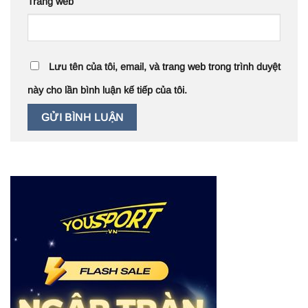
Trang web
Lưu tên của tôi, email, và trang web trong trình duyệt
này cho lần bình luận kế tiếp của tôi.