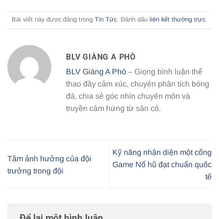
Bài viết này được đăng trong
Tin Tức
. Đánh dấu
liên kết thường trực
.
BLV GIÀNG A PHÒ
BLV Giàng A Phò
– Giọng bình luận thể
thao đầy cảm xúc, chuyên phân tích bóng
đá, chia sẻ góc nhìn chuyên môn và
truyền cảm hứng từ sân cỏ.
Kỹ năng nhận diện một cổng
Tầm ảnh hưởng của đội
Game Nổ hũ đạt chuẩn quốc
trưởng trong đội
tế
Để lại một bình luận