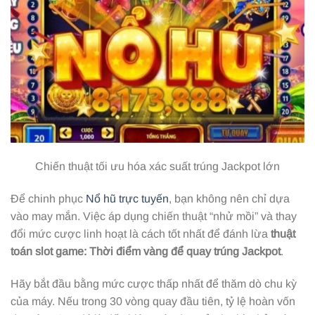
Chiến thuật tối ưu hóa xác suất trúng Jackpot lớn
Để chinh phục
Nổ hũ trực tuyến
, bạn không nên chỉ dựa
vào may mắn. Việc áp dụng chiến thuật “nhử mồi” và thay
đổi mức cược linh hoạt là cách tốt nhất để đánh lừa
thuật
toán slot game: Thời điểm vàng để quay trúng Jackpot
.
Hãy bắt đầu bằng mức cược thấp nhất để thăm dò chu kỳ
của máy. Nếu trong 30 vòng quay đầu tiên, tỷ lệ hoàn vốn