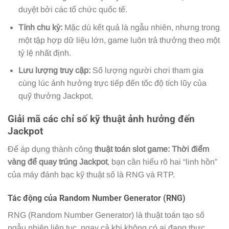
duyệt bởi các tổ chức quốc tế.
Tính chu kỳ:
Mặc dù kết quả là ngẫu nhiên, nhưng trong
một tập hợp dữ liệu lớn, game luôn trả thưởng theo một
tỷ lệ nhất định.
Lưu lượng truy cập:
Số lượng người chơi tham gia
cùng lúc ảnh hưởng trực tiếp đến tốc độ tích lũy của
quỹ thưởng Jackpot.
Giải mã các chỉ số kỹ thuật ảnh hưởng đến
Jackpot
Để áp dụng thành công
thuật toán slot game: Thời điểm
vàng để quay trúng Jackpot
, bạn cần hiểu rõ hai “linh hồn”
của máy đánh bạc kỹ thuật số là RNG và RTP.
Tác động của Random Number Generator (RNG)
RNG (Random Number Generator) là thuật toán tạo số
ngẫu nhiên liên tục, ngay cả khi không có ai đang thực