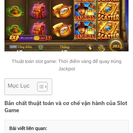
Thuật toán slot game: Thời điểm vàng để quay trúng
Jackpot
Mục Lục
Bản chất thuật toán và cơ chế vận hành của Slot
Game
Bài viết liên quan: