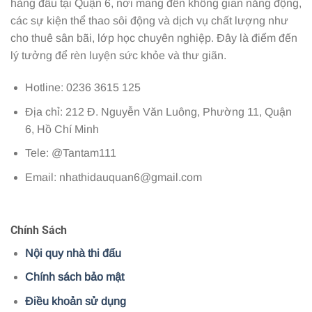
hàng đầu tại Quận 6, nơi mang đến không gian năng động,
các sự kiện thể thao sôi động và dịch vụ chất lượng như
cho thuê sân bãi, lớp học chuyên nghiệp. Đây là điểm đến
lý tưởng để rèn luyện sức khỏe và thư giãn.
Hotline: 0236 3615 125
Địa chỉ: 212 Đ. Nguyễn Văn Luông, Phường 11, Quận
6, Hồ Chí Minh
Tele: @Tantam111
Email:
nhathidauquan6@gmail.com
Chính Sách
Nội quy nhà thi đấu
Chính sách bảo mật
Điều khoản sử dụng