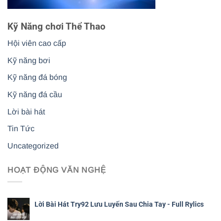
Kỹ Năng chơi Thể Thao
Hội viên cao cấp
Kỹ năng bơi
Kỹ năng đá bóng
Kỹ năng đá cầu
Lời bài hát
Tin Tức
Uncategorized
HOẠT ĐỘNG VĂN NGHỆ
Lời Bài Hát Try92 Lưu Luyến Sau Chia Tay - Full Rylics