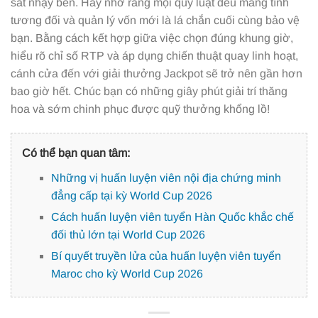
sát nhạy bén. Hãy nhớ rằng mọi quy luật đều mang tính
tương đối và quản lý vốn mới là lá chắn cuối cùng bảo vệ
bạn. Bằng cách kết hợp giữa việc chọn đúng khung giờ,
hiểu rõ chỉ số RTP và áp dụng chiến thuật quay linh hoạt,
cánh cửa đến với giải thưởng Jackpot sẽ trở nên gần hơn
bao giờ hết. Chúc bạn có những giây phút giải trí thăng
hoa và sớm chinh phục được quỹ thưởng khổng lồ!
Có thể bạn quan tâm:
Những vị huấn luyện viên nội địa chứng minh
đẳng cấp tại kỳ World Cup 2026
Cách huấn luyện viên tuyển Hàn Quốc khắc chế
đối thủ lớn tại World Cup 2026
Bí quyết truyền lửa của huấn luyện viên tuyển
Maroc cho kỳ World Cup 2026