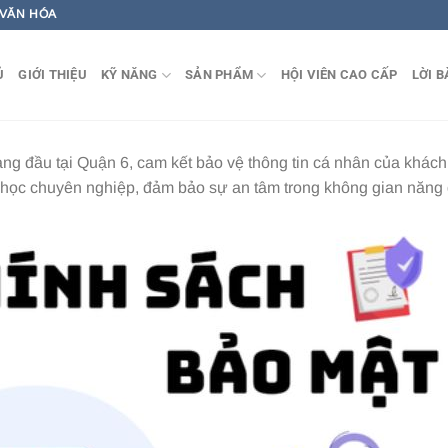
 VĂN HÓA
Ủ
GIỚI THIỆU
KỸ NĂNG
SẢN PHẨM
HỘI VIÊN CAO CẤP
LỜI B
hàng đầu tại Quận 6, cam kết bảo vệ thông tin cá nhân của khác
ớp học chuyên nghiệp, đảm bảo sự an tâm trong không gian năng