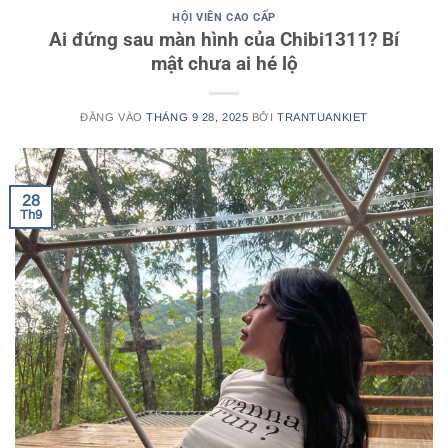
HỘI VIÊN CAO CẤP
Ai đứng sau màn hình của Chibi1311? Bí
mật chưa ai hé lộ
ĐĂNG VÀO
THÁNG 9 28, 2025
BỞI
TRANTUANKIET
28
Th9