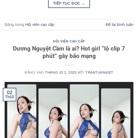
TIẾP TỤC ĐỌC
→
Đăng trong
Hội viên cao cấp
Để lại bình luận
HỘI VIÊN CAO CẤP
Dương Nguyệt Cầm là ai? Hot girl “lộ clip 7
phút” gây bão mạng
ĐĂNG VÀO
THÁNG 10 2, 2025
BỞI
TRANTUANKIET
02
Th10