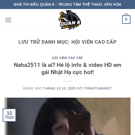
Bỏ
NHÀ THI ĐẤU QUẬN 6 - TRUNG TÂM THỂ THAO, VĂN HÓA
qua
nội
0
dung
LƯU TRỮ DANH MỤC:
HỘI VIÊN CAO CẤP
HỘI VIÊN CAO CẤP
Naha2511 là ai? Hé lộ info & video HD em
gái Nhật Hạ cực hot!
ĐĂNG VÀO
THÁNG 10 10, 2025
BỞI
TRANTUANKIET
10
Th10