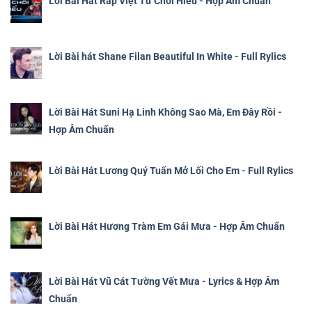
Lời Bài Hát Rap Việt Từ Chối Hiểu - Hợp Âm Chuẩn
Lời Bài hát Shane Filan Beautiful In White - Full Rylics
Lời Bài Hát Suni Hạ Linh Không Sao Mà, Em Đây Rồi -
Hợp Âm Chuẩn
Lời Bài Hát Lương Quý Tuấn Mở Lối Cho Em - Full Rylics
Lời Bài Hát Hương Tràm Em Gái Mưa - Hợp Âm Chuẩn
Lời Bài Hát Vũ Cát Tường Vết Mưa - Lyrics & Hợp Âm
Chuẩn