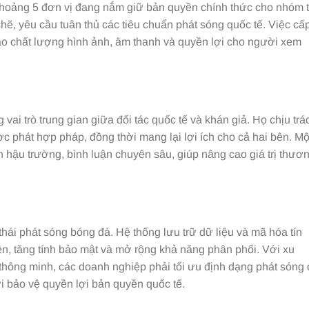
khoảng 5 đơn vị đang nắm giữ bản quyền chính thức cho nhóm 
hẽ, yêu cầu tuân thủ các tiêu chuẩn phát sóng quốc tế. Việc cấ
 chất lượng hình ảnh, âm thanh và quyền lợi cho người xem
vai trò trung gian giữa đối tác quốc tế và khán giả. Họ chịu trá
 phát hợp pháp, đồng thời mang lại lợi ích cho cả hai bên. Mộ
h hậu trường, bình luận chuyên sâu, giúp nâng cao giá trị thươ
thái phát sóng bóng đá. Hệ thống lưu trữ dữ liệu và mã hóa tín
yền, tăng tính bảo mật và mở rộng khả năng phân phối. Với xu
 thông minh, các doanh nghiệp phải tối ưu định dạng phát sóng
i bảo vệ quyền lợi bản quyền quốc tế.