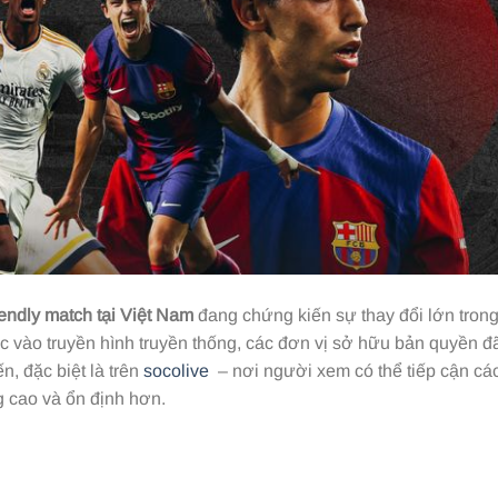
iendly match tại Việt Nam
đang chứng kiến sự thay đổi lớn tron
c vào truyền hình truyền thống, các đơn vị sở hữu bản quyền đ
, đặc biệt là trên
socolive
– nơi người xem có thể tiếp cận cá
g cao và ổn định hơn.