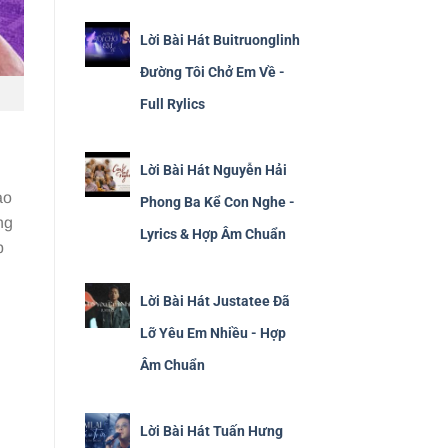
Lời Bài Hát Buitruonglinh
Đường Tôi Chở Em Về -
Full Rylics
Lời Bài Hát Nguyễn Hải
ao
Phong Ba Kể Con Nghe -
ng
Lyrics & Hợp Âm Chuẩn
p
Lời Bài Hát Justatee Đã
Lỡ Yêu Em Nhiều - Hợp
Âm Chuẩn
Lời Bài Hát Tuấn Hưng