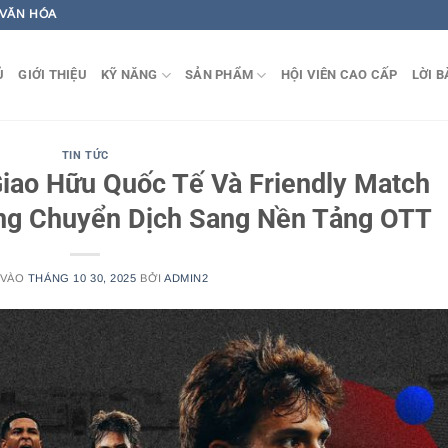
 VĂN HÓA
Ủ
GIỚI THIỆU
KỸ NĂNG
SẢN PHẨM
HỘI VIÊN CAO CẤP
LỜI B
TIN TỨC
Giao Hữu Quốc Tế Và Friendly Match
ng Chuyển Dịch Sang Nền Tảng OTT
 VÀO
THÁNG 10 30, 2025
BỞI
ADMIN2