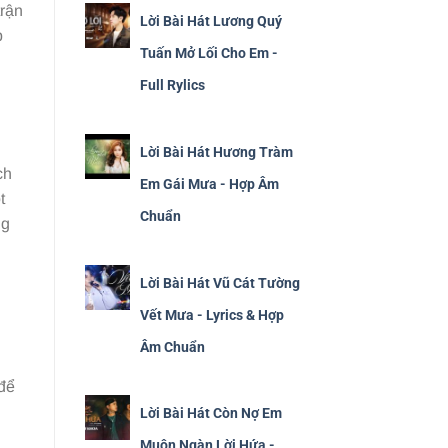
trận
Lời Bài Hát Lương Quý
p
Tuấn Mở Lối Cho Em -
Full Rylics
Lời Bài Hát Hương Tràm
ch
Em Gái Mưa - Hợp Âm
t
Chuẩn
ng
Lời Bài Hát Vũ Cát Tường
Vết Mưa - Lyrics & Hợp
Âm Chuẩn
 để
Lời Bài Hát Còn Nợ Em
Muôn Ngàn Lời Hứa -