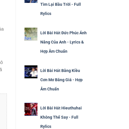
Tìm Lại Bầu Trời - Full
Rylics
ủa
Lời Bài Hát Đức Phúc Ánh
Nắng Của Anh - Lyrics &
Hợp Âm Chuẩn
mô
ã
Lời Bài Hát Bằng Kiều
Cơn Mơ Băng Giá - Hợp
Âm Chuẩn
Lời Bài Hát Hieuthuhai
Không Thể Say - Full
Rylics