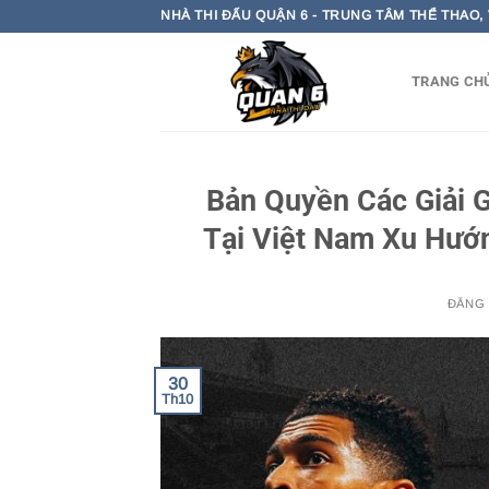
Bỏ
NHÀ THI ĐẤU QUẬN 6 - TRUNG TÂM THỂ THAO,
qua
nội
TRANG CH
dung
Bản Quyền Các Giải 
Tại Việt Nam Xu Hướ
ĐĂNG
30
Th10