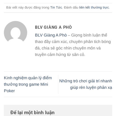
Bài viết này được đăng trong
Tin Tức
. Đánh dấu
liên kết thường trực
.
BLV GIÀNG A PHÒ
BLV Giàng A Phò
– Giọng bình luận thể
thao đầy cảm xúc, chuyên phân tích bóng
đá, chia sẻ góc nhìn chuyên môn và
truyền cảm hứng từ sân cỏ.
Kinh nghiệm quản lý điểm
Những trò chơi giải trí nhanh
thưởng trong game Mini
giúp rèn luyện phản xạ
Poker
Để lại một bình luận