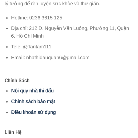
lý tưởng để rèn luyện sức khỏe và thư giãn.
Hotline: 0236 3615 125
Địa chỉ: 212 Đ. Nguyễn Văn Luông, Phường 11, Quận
6, Hồ Chí Minh
Tele: @Tantam111
Email:
nhathidauquan6@gmail.com
Chính Sách
Nội quy nhà thi đấu
Chính sách bảo mật
Điều khoản sử dụng
Liên Hệ