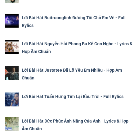
Lời Bài Hát Buitruonglinh Đường Tôi Chở Em Về - Full
Rylics
Lời Bài Hát Nguyễn Hải Phong Ba Kể Con Nghe - Lyrics &
Hợp Âm Chuẩn
Lời Bài Hát Justatee Đã Lỡ Yêu Em Nhiều - Hợp Âm
Chuẩn
Lời Bài Hát Tuấn Hưng Tìm Lại Bầu Trời - Full Rylics
Lời Bài Hát Đức Phúc Ánh Nắng Của Anh - Lyrics & Hợp
Âm Chuẩn