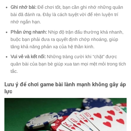
Ghi nhớ bài:
Để chơi tốt, bạn cần ghi nhớ những quân
bài đã đánh ra. Đây là cách tuyệt vời để rèn luyện trí
nhớ ngắn hạn.
Phản ứng nhanh:
Nhịp độ trận đấu thường khá nhanh,
buộc bạn phải đưa ra quyết định chớp nhoáng, giúp
tăng khả năng phản xạ của hệ thần kinh.
Vui vẻ và kết nối:
Những tràng cười khi “chặt” được
quân bài của bạn bè giúp xua tan mọi mệt mỏi trong tích
tắc.
Lưu ý để chơi game bài lành mạnh không gây áp
lực