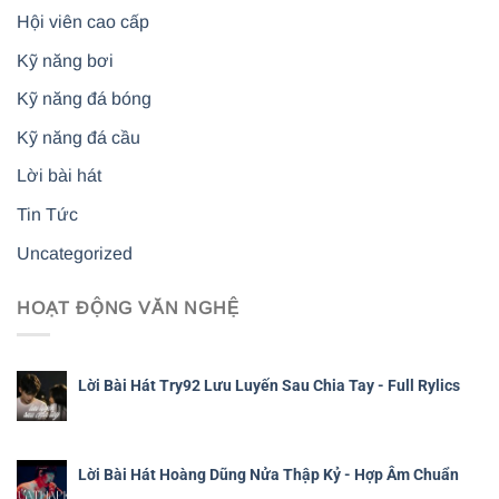
Hội viên cao cấp
Kỹ năng bơi
Kỹ năng đá bóng
Kỹ năng đá cầu
Lời bài hát
Tin Tức
Uncategorized
HOẠT ĐỘNG VĂN NGHỆ
Lời Bài Hát Try92 Lưu Luyến Sau Chia Tay - Full Rylics
Lời Bài Hát Hoàng Dũng Nửa Thập Kỷ - Hợp Âm Chuẩn