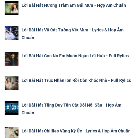
Lời Bài Hát Hương Tràm Em Gái Mưa - Hợp Âm Chuẩn
Lời Bài Hát Vũ Cát Tường Vết Mưa - Lyrics & Hợp Âm
Chuẩn
Lời Bài Hát Còn Nợ Em Muôn Ngàn Lời Hứa - Full Rylics
Lời Bài Hát Trúc Nhân lớn Rồi Còn Khóc Nhè - Full Rylics
Lời Bài Hát Tăng Duy Tân Cắt Đôi Nỗi Sầu - Hợp Âm
Chuẩn
Lời Bài Hát Chillies Vùng Ký Ức - Lyrics & Hợp Âm Chuẩn