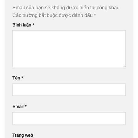
Email của bạn sẽ không được hiển thị công khai.
Các trường bắt buộc được đánh dấu
*
Bình luận
*
Tên
*
Email
*
Trang web