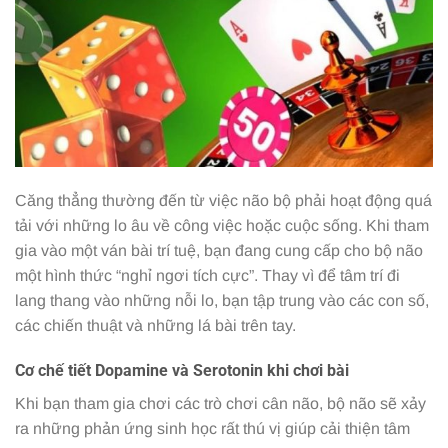
Căng thẳng thường đến từ việc não bộ phải hoạt động quá
tải với những lo âu về công việc hoặc cuộc sống. Khi tham
gia vào một ván bài trí tuệ, bạn đang cung cấp cho bộ não
một hình thức “nghỉ ngơi tích cực”. Thay vì để tâm trí đi
lang thang vào những nỗi lo, bạn tập trung vào các con số,
các chiến thuật và những lá bài trên tay.
Cơ chế tiết Dopamine và Serotonin khi chơi bài
Khi bạn tham gia chơi các trò chơi cân não, bộ não sẽ xảy
ra những phản ứng sinh học rất thú vị giúp cải thiện tâm