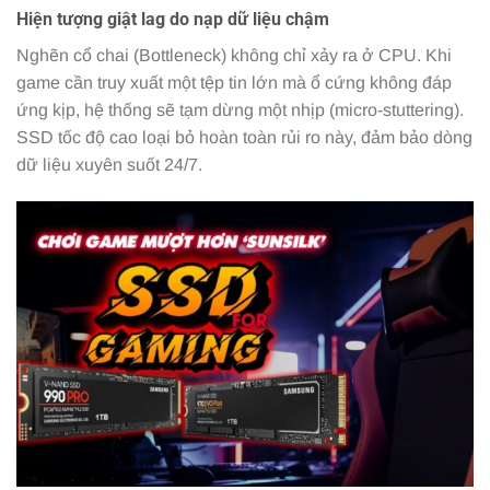
Hiện tượng giật lag do nạp dữ liệu chậm
Nghẽn cổ chai (Bottleneck) không chỉ xảy ra ở CPU. Khi
game cần truy xuất một tệp tin lớn mà ổ cứng không đáp
ứng kịp, hệ thống sẽ tạm dừng một nhịp (micro-stuttering).
SSD tốc độ cao loại bỏ hoàn toàn rủi ro này, đảm bảo dòng
dữ liệu xuyên suốt 24/7.