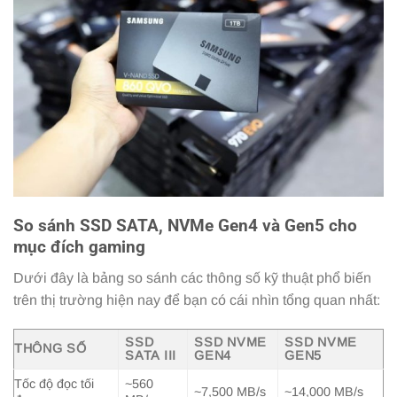
So sánh SSD SATA, NVMe Gen4 và Gen5 cho
mục đích gaming
Dưới đây là bảng so sánh các thông số kỹ thuật phổ biến
trên thị trường hiện nay để bạn có cái nhìn tổng quan nhất:
SSD
SSD NVME
SSD NVME
THÔNG SỐ
SATA III
GEN4
GEN5
Tốc độ đọc tối
~560
~7,500 MB/s
~14,000 MB/s