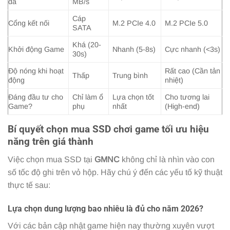
đa
MB/s
Cáp
Cổng kết nối
M.2 PCIe 4.0
M.2 PCIe 5.0
SATA
Khá (20-
Khởi động Game
Nhanh (5-8s)
Cực nhanh (<3s)
30s)
Độ nóng khi hoạt
Rất cao (Cần tản
Thấp
Trung bình
động
nhiệt)
Đáng đầu tư cho
Chỉ làm ổ
Lựa chọn tốt
Cho tương lai
Game?
phụ
nhất
(High-end)
Bí quyết chọn mua SSD chơi game tối ưu hiệu
năng trên giá thành
Việc chọn mua SSD tại
GMNC
không chỉ là nhìn vào con
số tốc độ ghi trên vỏ hộp. Hãy chú ý đến các yếu tố kỹ thuật
thực tế sau:
Lựa chọn dung lượng bao nhiêu là đủ cho năm 2026?
Với các bản cập nhật game hiện nay thường xuyên vượt