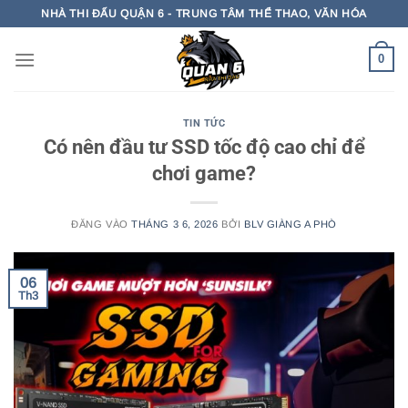
Bỏ
NHÀ THI ĐẤU QUẬN 6 - TRUNG TÂM THỂ THAO, VĂN HÓA
qua
nội
0
dung
TIN TỨC
Có nên đầu tư SSD tốc độ cao chỉ để
chơi game?
ĐĂNG VÀO
THÁNG 3 6, 2026
BỞI
BLV GIÀNG A PHÒ
06
Th3