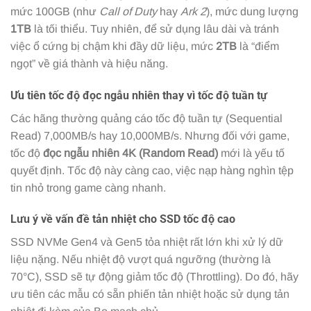
mức 100GB (như
Call of Duty
hay
Ark 2
), mức dung lượng
1TB
là tối thiểu. Tuy nhiên, để sử dụng lâu dài và tránh
việc ổ cứng bị chậm khi đầy dữ liệu, mức
2TB
là “điểm
ngọt” về giá thành và hiệu năng.
Ưu tiên tốc độ đọc ngẫu nhiên thay vì tốc độ tuần tự
Các hãng thường quảng cáo tốc độ tuần tự (Sequential
Read) 7,000MB/s hay 10,000MB/s. Nhưng đối với game,
tốc độ
đọc ngẫu nhiên 4K (Random Read)
mới là yếu tố
quyết định. Tốc độ này càng cao, việc nạp hàng nghìn tệp
tin nhỏ trong game càng nhanh.
Lưu ý về vấn đề tản nhiệt cho SSD tốc độ cao
SSD NVMe Gen4 và Gen5 tỏa nhiệt rất lớn khi xử lý dữ
liệu nặng. Nếu nhiệt độ vượt quá ngưỡng (thường là
70°C), SSD sẽ tự động giảm tốc độ (Throttling). Do đó, hãy
ưu tiên các mẫu có sẵn phiến tản nhiệt hoặc sử dụng tản