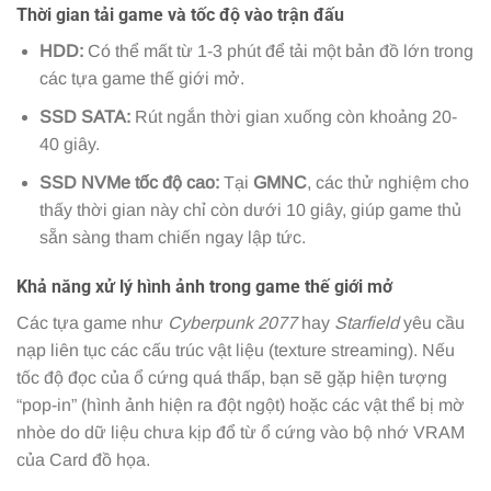
Thời gian tải game và tốc độ vào trận đấu
HDD:
Có thể mất từ 1-3 phút để tải một bản đồ lớn trong
các tựa game thế giới mở.
SSD SATA:
Rút ngắn thời gian xuống còn khoảng 20-
40 giây.
SSD NVMe tốc độ cao:
Tại
GMNC
, các thử nghiệm cho
thấy thời gian này chỉ còn dưới 10 giây, giúp game thủ
sẵn sàng tham chiến ngay lập tức.
Khả năng xử lý hình ảnh trong game thế giới mở
Các tựa game như
Cyberpunk 2077
hay
Starfield
yêu cầu
nạp liên tục các cấu trúc vật liệu (texture streaming). Nếu
tốc độ đọc của ổ cứng quá thấp, bạn sẽ gặp hiện tượng
“pop-in” (hình ảnh hiện ra đột ngột) hoặc các vật thể bị mờ
nhòe do dữ liệu chưa kịp đổ từ ổ cứng vào bộ nhớ VRAM
của Card đồ họa.