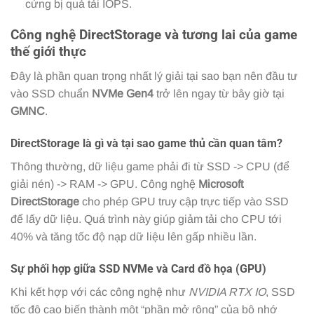
cứng bị quá tải IOPS.
Công nghệ DirectStorage và tương lai của game
thế giới thực
Đây là phần quan trọng nhất lý giải tại sao bạn nên đầu tư
vào SSD chuẩn
NVMe Gen4
trở lên ngay từ bây giờ tại
GMNC
.
DirectStorage là gì và tại sao game thủ cần quan tâm?
Thông thường, dữ liệu game phải đi từ SSD -> CPU (để
giải nén) -> RAM -> GPU. Công nghệ
Microsoft
DirectStorage
cho phép GPU truy cập trực tiếp vào SSD
để lấy dữ liệu. Quá trình này giúp giảm tải cho CPU tới
40% và tăng tốc độ nạp dữ liệu lên gấp nhiều lần.
Sự phối hợp giữa SSD NVMe và Card đồ họa (GPU)
Khi kết hợp với các công nghệ như
NVIDIA RTX IO
, SSD
tốc độ cao biến thành một “phần mở rộng” của bộ nhớ