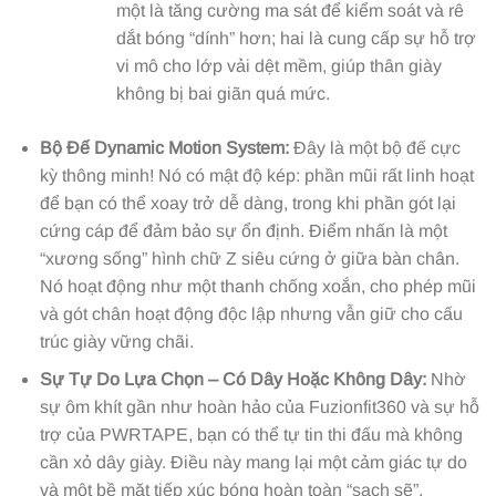
một là tăng cường ma sát để kiểm soát và rê
dắt bóng “dính” hơn; hai là cung cấp sự hỗ trợ
vi mô cho lớp vải dệt mềm, giúp thân giày
không bị bai giãn quá mức.
Bộ Đế Dynamic Motion System:
Đây là một bộ đế cực
kỳ thông minh! Nó có mật độ kép: phần mũi rất linh hoạt
để bạn có thể xoay trở dễ dàng, trong khi phần gót lại
cứng cáp để đảm bảo sự ổn định. Điểm nhấn là một
“xương sống” hình chữ Z siêu cứng ở giữa bàn chân.
Nó hoạt động như một thanh chống xoắn, cho phép mũi
và gót chân hoạt động độc lập nhưng vẫn giữ cho cấu
trúc giày vững chãi.
Sự Tự Do Lựa Chọn – Có Dây Hoặc Không Dây:
Nhờ
sự ôm khít gần như hoàn hảo của Fuzionfit360 và sự hỗ
trợ của PWRTAPE, bạn có thể tự tin thi đấu mà không
cần xỏ dây giày. Điều này mang lại một cảm giác tự do
và một bề mặt tiếp xúc bóng hoàn toàn “sạch sẽ”.