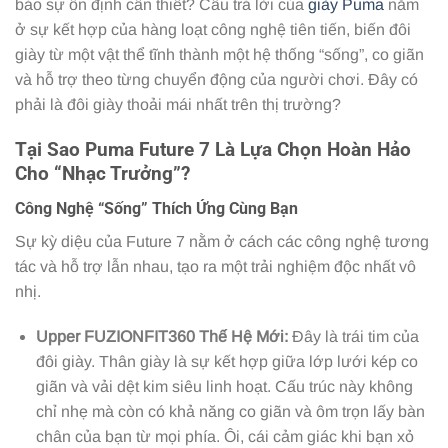
bảo sự ổn định cần thiết? Câu trả lời của
giày Puma
nằm
ở sự kết hợp của hàng loạt công nghệ tiên tiến, biến đôi
giày từ một vật thể tĩnh thành một hệ thống “sống”, co giãn
và hỗ trợ theo từng chuyển động của người chơi. Đây có
phải là đôi giày thoải mái nhất trên thị trường?
Tại Sao Puma Future 7 Là Lựa Chọn Hoàn Hảo
Cho “Nhạc Trưởng”?
Công Nghệ “Sống” Thích Ứng Cùng Bạn
Sự kỳ diệu của Future 7 nằm ở cách các công nghệ tương
tác và hỗ trợ lẫn nhau, tạo ra một trải nghiệm độc nhất vô
nhị.
Upper FUZIONFIT360 Thế Hệ Mới:
Đây là trái tim của
đôi giày. Thân giày là sự kết hợp giữa lớp lưới kép co
giãn và vải dệt kim siêu linh hoạt. Cấu trúc này không
chỉ nhẹ mà còn có khả năng co giãn và ôm trọn lấy bàn
chân của bạn từ mọi phía. Ôi, cái cảm giác khi bạn xỏ