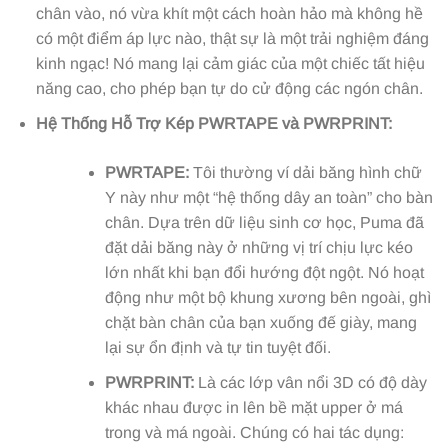
chân vào, nó vừa khít một cách hoàn hảo mà không hề
có một điểm áp lực nào, thật sự là một trải nghiệm đáng
kinh ngạc! Nó mang lại cảm giác của một chiếc tất hiệu
năng cao, cho phép bạn tự do cử động các ngón chân.
Hệ Thống Hỗ Trợ Kép PWRTAPE và PWRPRINT:
PWRTAPE:
Tôi thường ví dải băng hình chữ
Y này như một “hệ thống dây an toàn” cho bàn
chân. Dựa trên dữ liệu sinh cơ học, Puma đã
đặt dải băng này ở những vị trí chịu lực kéo
lớn nhất khi bạn đổi hướng đột ngột. Nó hoạt
động như một bộ khung xương bên ngoài, ghì
chặt bàn chân của bạn xuống đế giày, mang
lại sự ổn định và tự tin tuyệt đối.
PWRPRINT:
Là các lớp vân nổi 3D có độ dày
khác nhau được in lên bề mặt upper ở má
trong và má ngoài. Chúng có hai tác dụng: