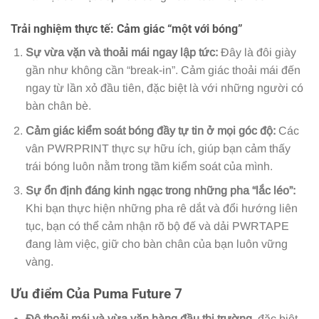
Trải nghiệm thực tế: Cảm giác “một với bóng”
Sự vừa vặn và thoải mái ngay lập tức:
Đây là đôi giày
gần như không cần “break-in”. Cảm giác thoải mái đến
ngay từ lần xỏ đầu tiên, đặc biệt là với những người có
bàn chân bè.
Cảm giác kiểm soát bóng đầy tự tin ở mọi góc độ:
Các
vân PWRPRINT thực sự hữu ích, giúp bạn cảm thấy
trái bóng luôn nằm trong tầm kiểm soát của mình.
Sự ổn định đáng kinh ngạc trong những pha “lắc léo”:
Khi bạn thực hiện những pha rê dắt và đổi hướng liên
tục, bạn có thể cảm nhận rõ bộ đế và dải PWRTAPE
đang làm việc, giữ cho bàn chân của bạn luôn vững
vàng.
Ưu điểm Của Puma Future 7
Độ thoải mái và vừa vặn hàng đầu thị trường,
đặc biệt