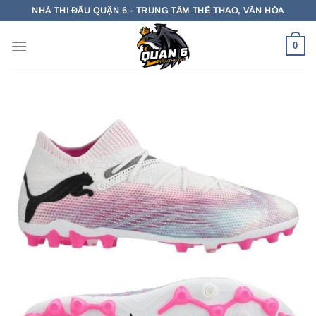
Bỏ
NHÀ THI ĐẤU QUẬN 6 - TRUNG TÂM THỂ THAO, VĂN HÓA
qua
nội
0
dung