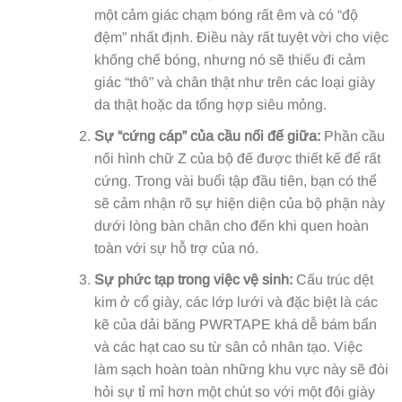
một cảm giác chạm bóng rất êm và có “độ
đệm” nhất định. Điều này rất tuyệt vời cho việc
khống chế bóng, nhưng nó sẽ thiếu đi cảm
giác “thô” và chân thật như trên các loại giày
da thật hoặc da tổng hợp siêu mỏng.
Sự “cứng cáp” của cầu nối đế giữa:
Phần cầu
nối hình chữ Z của bộ đế được thiết kế để rất
cứng. Trong vài buổi tập đầu tiên, bạn có thể
sẽ cảm nhận rõ sự hiện diện của bộ phận này
dưới lòng bàn chân cho đến khi quen hoàn
toàn với sự hỗ trợ của nó.
Sự phức tạp trong việc vệ sinh:
Cấu trúc dệt
kim ở cổ giày, các lớp lưới và đặc biệt là các
kẽ của dải băng PWRTAPE khá dễ bám bẩn
và các hạt cao su từ sân cỏ nhân tạo. Việc
làm sạch hoàn toàn những khu vực này sẽ đòi
hỏi sự tỉ mỉ hơn một chút so với một đôi giày