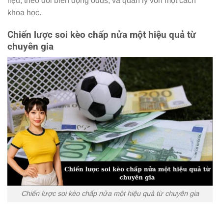
liệu, theo dõi biến động odds, và quản lý vốn một cách
khoa học.
Chiến lược soi kèo chấp nửa một hiệu quả từ
chuyên gia
Chiến lược soi kèo chấp nửa một hiệu quả từ chuyên gia