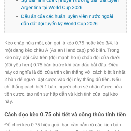
Sự bản lĩnh của vị thuyền trưởng dẫn dắt tuyển
Argentina tại World Cup 2026
Dấu ấn của các huấn luyện viên nước ngoài
dẫn dắt đội tuyển kỳ World Cup 2026
Kèo chấp nửa một, còn gọi là kèo 0.75 hoặc kèo 3/4, là
một dạng kèo châu Á (Asian Handicap) phổ biến. Trong
kèo này, đội cửa trên (đội mạnh hơn) chấp đội cửa dưới
(đội yếu hơn) 0.75 bàn trước khi trận đấu bắt đầu. Điều
này có nghĩa là đội cửa trên cần thắng với cách biệt ít nhất
2 bàn để người đặt cược vào đội này thắng đủ tiền. Nếu
chỉ thắng cách biệt 1 bàn, người chơi sẽ nhận được nửa
tiền cược, tạo nên sự hấp dẫn và kịch tính của loại kèo
này.
Cách đọc kèo 0.75 chi tiết và công thức tính tiền
Để chơi kèo 0.75 hiệu quả, bạn cần nắm rõ các kịch bản