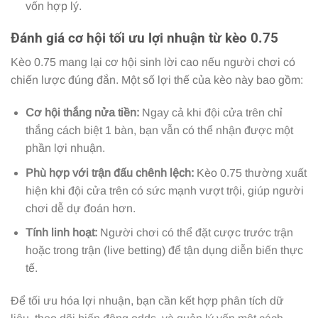
vốn hợp lý.
Đánh giá cơ hội tối ưu lợi nhuận từ kèo 0.75
Kèo 0.75 mang lại cơ hội sinh lời cao nếu người chơi có
chiến lược đúng đắn. Một số lợi thế của kèo này bao gồm:
Cơ hội thắng nửa tiền:
Ngay cả khi đội cửa trên chỉ
thắng cách biệt 1 bàn, bạn vẫn có thể nhận được một
phần lợi nhuận.
Phù hợp với trận đấu chênh lệch:
Kèo 0.75 thường xuất
hiện khi đội cửa trên có sức mạnh vượt trội, giúp người
chơi dễ dự đoán hơn.
Tính linh hoạt:
Người chơi có thể đặt cược trước trận
hoặc trong trận (live betting) để tận dụng diễn biến thực
tế.
Để tối ưu hóa lợi nhuận, bạn cần kết hợp phân tích dữ