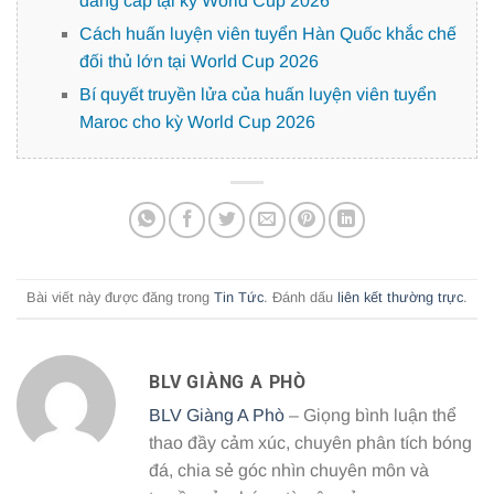
đẳng cấp tại kỳ World Cup 2026
Cách huấn luyện viên tuyển Hàn Quốc khắc chế
đối thủ lớn tại World Cup 2026
Bí quyết truyền lửa của huấn luyện viên tuyển
Maroc cho kỳ World Cup 2026
Bài viết này được đăng trong
Tin Tức
. Đánh dấu
liên kết thường trực
.
BLV GIÀNG A PHÒ
BLV Giàng A Phò
– Giọng bình luận thể
thao đầy cảm xúc, chuyên phân tích bóng
đá, chia sẻ góc nhìn chuyên môn và