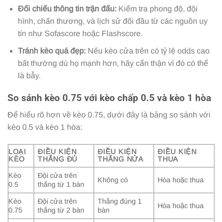
Đối chiếu thông tin trận đấu:
Kiểm tra phong độ, đội
hình, chấn thương, và lịch sử đối đầu từ các nguồn uy
tín như Sofascore hoặc Flashscore.
Tránh kèo quá đẹp:
Nếu kèo cửa trên có tỷ lệ odds cao
bất thường dù họ mạnh hơn, hãy cẩn thận vì đó có thể
là bẫy.
So sánh kèo 0.75 với kèo chấp 0.5 và kèo 1 hòa
Để hiểu rõ hơn về kèo 0.75, dưới đây là bảng so sánh với
kèo 0.5 và kèo 1 hòa:
LOẠI
ĐIỀU KIỆN
ĐIỀU KIỆN
ĐIỀU KIỆN
KÈO
THẮNG ĐỦ
THẮNG NỬA
THUA
Kèo
Đội cửa trên
Không có
Hòa hoặc thua
0.5
thắng từ 1 bàn
Kèo
Đội cửa trên
Thắng đúng 1
Hòa hoặc thua
0.75
thắng từ 2 bàn
bàn