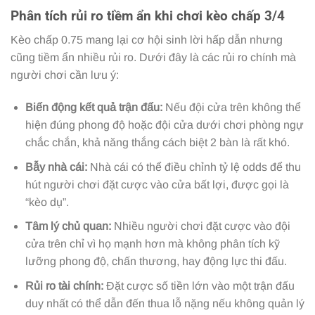
Phân tích rủi ro tiềm ẩn khi chơi kèo chấp 3/4
Kèo chấp 0.75 mang lại cơ hội sinh lời hấp dẫn nhưng
cũng tiềm ẩn nhiều rủi ro. Dưới đây là các rủi ro chính mà
người chơi cần lưu ý:
Biến động kết quả trận đấu:
Nếu đội cửa trên không thể
hiện đúng phong độ hoặc đội cửa dưới chơi phòng ngự
chắc chắn, khả năng thắng cách biệt 2 bàn là rất khó.
Bẫy nhà cái:
Nhà cái có thể điều chỉnh tỷ lệ odds để thu
hút người chơi đặt cược vào cửa bất lợi, được gọi là
“kèo dụ”.
Tâm lý chủ quan:
Nhiều người chơi đặt cược vào đội
cửa trên chỉ vì họ mạnh hơn mà không phân tích kỹ
lưỡng phong độ, chấn thương, hay động lực thi đấu.
Rủi ro tài chính:
Đặt cược số tiền lớn vào một trận đấu
duy nhất có thể dẫn đến thua lỗ nặng nếu không quản lý