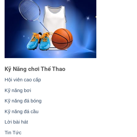
Kỹ Năng chơi Thể Thao
Hội viên cao cấp
Kỹ năng bơi
Kỹ năng đá bóng
Kỹ năng đá cầu
Lời bài hát
Tin Tức