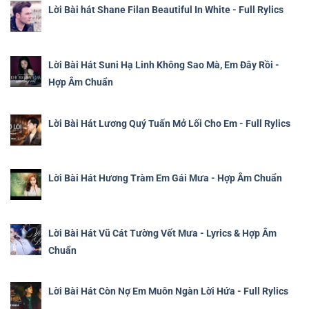
Lời Bài hát Shane Filan Beautiful In White - Full Rylics
Lời Bài Hát Suni Hạ Linh Không Sao Mà, Em Đây Rồi -
Hợp Âm Chuẩn
Lời Bài Hát Lương Quý Tuấn Mở Lối Cho Em - Full Rylics
Lời Bài Hát Hương Tràm Em Gái Mưa - Hợp Âm Chuẩn
Lời Bài Hát Vũ Cát Tường Vết Mưa - Lyrics & Hợp Âm
Chuẩn
Lời Bài Hát Còn Nợ Em Muôn Ngàn Lời Hứa - Full Rylics