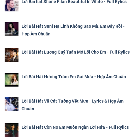
Lời Bài hát Shane Filan Beautiful In White - Full Rylics
Lời Bài Hát Suni Hạ Linh Không Sao Mà, Em Đây Rồi -
Hợp Âm Chuẩn
Lời Bài Hát Lương Quý Tuấn Mở Lối Cho Em - Full Rylics
Lời Bài Hát Hương Tràm Em Gái Mưa - Hợp Âm Chuẩn
Lời Bài Hát Vũ Cát Tường Vết Mưa - Lyrics & Hợp Âm
Chuẩn
Lời Bài Hát Còn Nợ Em Muôn Ngàn Lời Hứa - Full Rylics