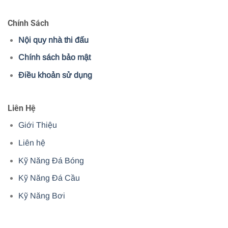
Chính Sách
Nội quy nhà thi đấu
Chính sách bảo mật
Điều khoản sử dụng
Liên Hệ
Giới Thiệu
Liên hệ
Kỹ Năng Đá Bóng
Kỹ Năng Đá Cầu
Kỹ Năng Bơi