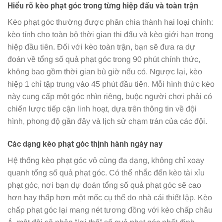
Hiểu rõ kèo phạt góc trong từng hiệp đấu và toàn trận
Kèo phạt góc thường được phân chia thành hai loại chính:
kèo tính cho toàn bộ thời gian thi đấu và kèo giới hạn trong
hiệp đầu tiên. Đối với kèo toàn trận, bạn sẽ đưa ra dự
đoán về tổng số quả phạt góc trong 90 phút chính thức,
không bao gồm thời gian bù giờ nếu có. Ngược lại, kèo
hiệp 1 chỉ tập trung vào 45 phút đầu tiên. Mỗi hình thức kèo
này cung cấp một góc nhìn riêng, buộc người chơi phải có
chiến lược tiếp cận linh hoạt, dựa trên thông tin về đội
hình, phong độ gần đây và lịch sử chạm trán của các đội.
Các dạng kèo phạt góc thịnh hành ngày nay
Hệ thống kèo phạt góc vô cùng đa dạng, không chỉ xoay
quanh tổng số quả phạt góc. Có thể nhắc đến kèo tài xỉu
phạt góc, nơi bạn dự đoán tổng số quả phạt góc sẽ cao
hơn hay thấp hơn một mốc cụ thể do nhà cái thiết lập. Kèo
chấp phạt góc lại mang nét tương đồng với kèo chấp châu