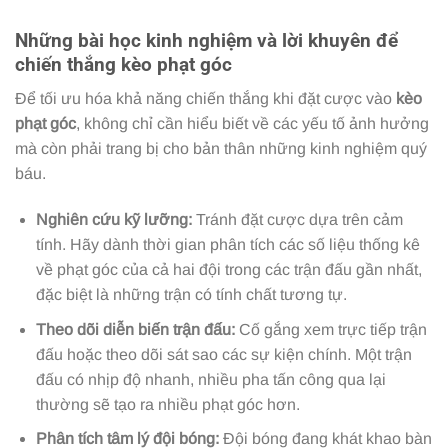
Những bài học kinh nghiệm và lời khuyên để
chiến thắng kèo phạt góc
Để tối ưu hóa khả năng chiến thắng khi đặt cược vào
kèo
phạt góc
, không chỉ cần hiểu biết về các yếu tố ảnh hưởng
mà còn phải trang bị cho bản thân những kinh nghiệm quý
báu.
Nghiên cứu kỹ lưỡng:
Tránh đặt cược dựa trên cảm
tính. Hãy dành thời gian phân tích các số liệu thống kê
về phạt góc của cả hai đội trong các trận đấu gần nhất,
đặc biệt là những trận có tính chất tương tự.
Theo dõi diễn biến trận đấu:
Cố gắng xem trực tiếp trận
đấu hoặc theo dõi sát sao các sự kiện chính. Một trận
đấu có nhịp độ nhanh, nhiều pha tấn công qua lại
thường sẽ tạo ra nhiều phạt góc hơn.
Phân tích tâm lý đội bóng:
Đội bóng đang khát khao bàn