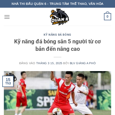
Bỏ
NHÀ THI ĐẤU QUẬN 6 - TRUNG TÂM THỂ THAO, VĂN HÓA
qua
nội
0
dung
KỸ NĂNG ĐÁ BÓNG
Kỹ năng đá bóng sân 5 người từ cơ
bản đến nâng cao
ĐĂNG VÀO
THÁNG 3 15, 2025
BỞI
BLV GIÀNG A PHÒ
15
Th3