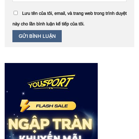
Lưu tên của tôi, email, và trang web trong trình duyệt
này cho lần bình luận kế tiếp của tôi.