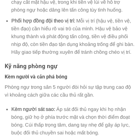
chạy cắt mặt hậu vệ, trong khi tiền vệ lùi về hỗ trợ
phòng ngự hoặc dâng lên tấn công tùy tình huống.
Phối hợp đồng đội theo vị trí:
Mỗi vị trí (hậu vệ, tiền vệ,
tiền đạo) cần hiểu rõ vai trò của mình. Hậu vệ bảo vệ
khung thành và phát động tấn công, tiền vệ điều phối
nhịp độ, còn tiền đạo tận dụng khoảng trống để ghi bàn.
Hãy giao tiếp thường xuyên để tránh chồng chéo vị trí.
Kỹ năng phòng ngự
Kèm người và cản phá bóng
Phòng ngự trong sân 5 người đòi hỏi sự tập trung cao độ
vì khoảng cách giữa các cầu thủ rất gần.
Kèm người sát sao:
Áp sát đối thủ ngay khi họ nhận
bóng, giữ họ ở phía trước mặt và chọn thời điểm đoạt
bóng. Cúi thấp trọng tâm, dang tay nhẹ để gây áp lực,
buộc đối thủ chuyền sai hoặc mất bóng.