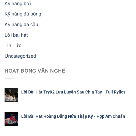
Kỹ năng bơi
Kỹ năng đá bóng
Kỹ năng đá cầu
Lời bài hát
Tin Tức
Uncategorized
HOẠT ĐỘNG VĂN NGHỆ
Lời Bài Hát Try92 Lưu Luyến Sau Chia Tay - Full Rylics
Lời Bài Hát Hoàng Dũng Nửa Thập Kỷ - Hợp Âm Chuẩn