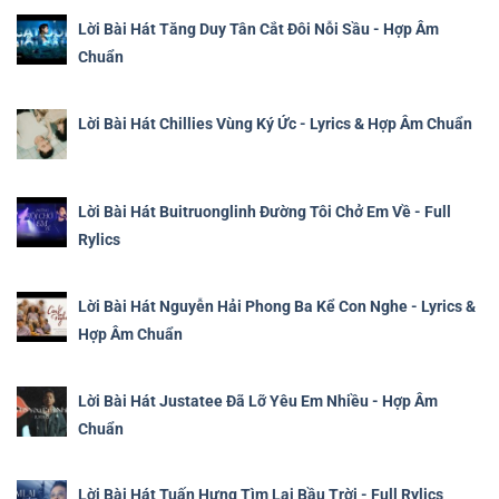
Lời Bài Hát Tăng Duy Tân Cắt Đôi Nỗi Sầu - Hợp Âm
Chuẩn
Lời Bài Hát Chillies Vùng Ký Ức - Lyrics & Hợp Âm Chuẩn
Lời Bài Hát Buitruonglinh Đường Tôi Chở Em Về - Full
Rylics
Lời Bài Hát Nguyễn Hải Phong Ba Kể Con Nghe - Lyrics &
Hợp Âm Chuẩn
Lời Bài Hát Justatee Đã Lỡ Yêu Em Nhiều - Hợp Âm
Chuẩn
Lời Bài Hát Tuấn Hưng Tìm Lại Bầu Trời - Full Rylics