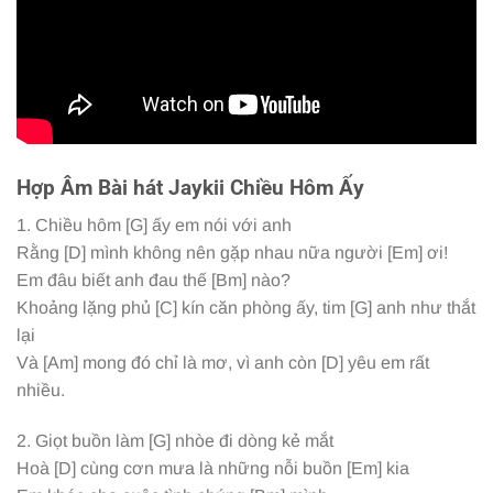
Hợp Âm Bài hát Jaykii Chiều Hôm Ấy
1. Chiều hôm
[G]
ấy em nói với anh
Rằng
[D]
mình không nên gặp nhau nữa người
[Em]
ơi!
Em đâu biết anh đau thế
[Bm]
nào?
Khoảng lặng phủ
[C]
kín căn phòng ấy, tim
[G]
anh như thắt
lại
Và
[Am]
mong đó chỉ là mơ, vì anh còn
[D]
yêu em rất
nhiều.
2. Giọt buồn làm
[G]
nhòe đi dòng kẻ mắt
Hoà
[D]
cùng cơn mưa là những nỗi buồn
[Em]
kia