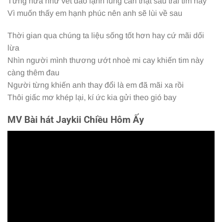
Từng hứa như vết dao lạnh lùng cắn thật sâu trái tim này
Vì muốn thấy em hạnh phúc nên anh sẽ lùi về sau
Thời gian qua chúng ta liệu sống tốt hơn hay cứ mãi dối
lừa
Nhìn người mình thương ướt nhoè mi cay khiến tim này
càng thêm đau
Người từng khiến anh thay đổi là em đã mãi xa rồi
Thôi giấc mơ khép lại, kí ức kia gửi theo gió bay
MV Bài hát Jaykii Chiều Hôm Ấy