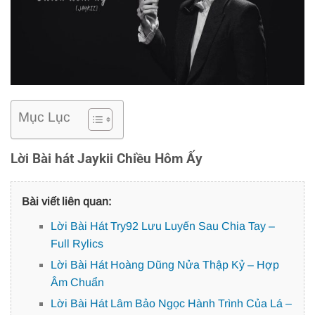
Mục Lục
Lời Bài hát Jaykii Chiều Hôm Ấy
Bài viết liên quan:
Lời Bài Hát Try92 Lưu Luyến Sau Chia Tay –
Full Rylics
Lời Bài Hát Hoàng Dũng Nửa Thập Kỷ – Hợp
Âm Chuẩn
Lời Bài Hát Lâm Bảo Ngọc Hành Trình Của Lá –