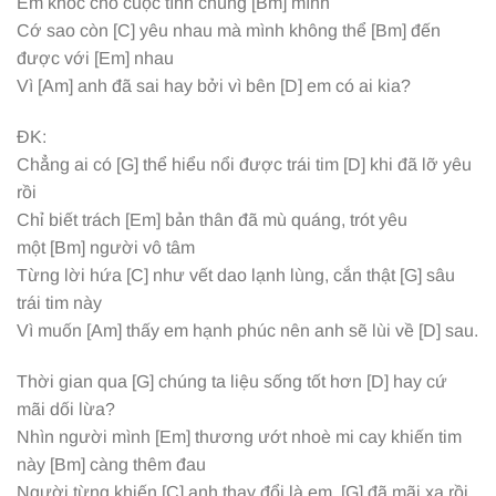
Em khóc cho cuộc tình chúng
[Bm]
mình
Cớ sao còn
[C]
yêu nhau mà mình không thể
[Bm]
đến
được với
[Em]
nhau
Vì
[Am]
anh đã sai hay bởi vì bên
[D]
em có ai kia?
ĐK:
Chẳng ai có
[G]
thể hiểu nổi được trái tim
[D]
khi đã lỡ yêu
rồi
Chỉ biết trách
[Em]
bản thân đã mù quáng, trót yêu
một
[Bm]
người vô tâm
Từng lời hứa
[C]
như vết dao lạnh lùng, cắn thật
[G]
sâu
trái tim này
Vì muốn
[Am]
thấy em hạnh phúc nên anh sẽ lùi về
[D]
sau.
Thời gian qua
[G]
chúng ta liệu sống tốt hơn
[D]
hay cứ
mãi dối lừa?
Nhìn người mình
[Em]
thương ướt nhoè mi cay khiến tim
này
[Bm]
càng thêm đau
Người từng khiến
[C]
anh thay đổi là em,
[G]
đã mãi xa rồi