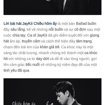
Lời bài hát JayKii Chiều hôm ấy
là một bản
Ballad buồn
đầy
sâu lắng
, kể về những
nỗi buồn
và sự
cô đơn
sau một
cuộc
chia tay
.
Ca sĩ JayKii
đã ghi điểm tuyệt đối với
giọng
hát
ấm áp,
truyền cảm
và cách thể hiện đầy
tâm trạng
,
chạm đến trái tim của
khán giả trẻ
. Ca khúc này là một
sáng tác chất lượng, nhanh chóng trở thành một
ca khúc
hit
với những ca từ
day dứt
và dễ đi vào lòng người, gợi
lên cảm giác
tiếc nuối
về những kỷ niệm đẹp đẽ của một
tình yêu đã qua
.