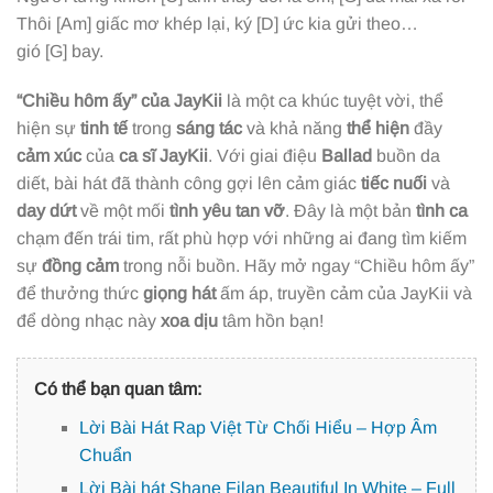
Thôi
[Am]
giấc mơ khép lại, ký
[D]
ức kia gửi theo…
gió
[G]
bay.
“Chiều hôm ấy” của JayKii
là một ca khúc tuyệt vời, thể
hiện sự
tinh tế
trong
sáng tác
và khả năng
thể hiện
đầy
cảm xúc
của
ca sĩ JayKii
. Với giai điệu
Ballad
buồn da
diết, bài hát đã thành công gợi lên cảm giác
tiếc nuối
và
day dứt
về một mối
tình yêu tan vỡ
. Đây là một bản
tình ca
chạm đến trái tim, rất phù hợp với những ai đang tìm kiếm
sự
đồng cảm
trong nỗi buồn. Hãy mở ngay “Chiều hôm ấy”
để thưởng thức
giọng hát
ấm áp, truyền cảm của JayKii và
để dòng nhạc này
xoa dịu
tâm hồn bạn!
Có thể bạn quan tâm:
Lời Bài Hát Rap Việt Từ Chối Hiểu – Hợp Âm
Chuẩn
Lời Bài hát Shane Filan Beautiful In White – Full