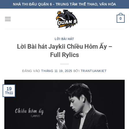
Bỏ
NHÀ THI ĐẤU QUẬN 6 - TRUNG TÂM THỂ THAO, VĂN HÓA
qua
nội
0
dung
LỜI BÀI HÁT
Lời Bài hát Jaykii Chiều Hôm Ấy –
Full Rylics
ĐĂNG VÀO
THÁNG 11 19, 2025
BỞI
TRANTUANKIET
19
Th11