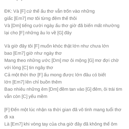
ĐK: Và
[F]
cứ thế ấu thơ vẫn trốn vào những
giấc
[Em7]
mơ tôi từng đêm thế thôi
Và
[Dm]
tiếng cười ngày ấu thơ giờ đã biến mất nhường
lại cho
[F]
những âu lo về
[G]
đây
Và giờ đây tôi
[F]
muốn khóc thật lớn như chưa lớn
bao
[Em7]
giờ như ngày thơ
Mang theo những ước
[Dm]
mơ ôi mộng
[G]
mơ đợi chờ
với lòng
[C]
tin ngây thơ
Cả một thời thơ
[F]
ấu mong được lớn đâu có biết
lớn
[Em7]
lên chỉ buồn thêm
Bao nhiêu những êm
[Dm]
đềm tan vào
[G]
đêm, ôi trái tim
vẫn còn
[C]
yếu mềm
[F]
Đến một lúc nhận ra thời gian đã vô tình mang tuổi thơ
đi xa
Là
[Em7]
khi vòng tay của cha giờ đây đã không thể ôm