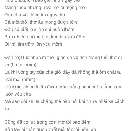
Như chưa lớn bao giờ như ngày thơ
Mang theo những ước mơ ôi mộng mơ
Đợi chờ với lòng tin ngây thơ
Cả một thời thơ ấu mong được lớn
Đâu có biết lớn lên chỉ buồn thêm
Bao nhiêu những êm đềm tan vào đêm
Ôi trái tim trăm lần yếu mềm
Đến một lúc nhận ra thời gian đã vô tình mang tuổi thơ đi
xa (hmm, hmm)
Là khi vòng tay của cha giờ đây đã không thể ôm chặt ta
mãi mãi (hmm)
Ước mơ chỉ một lần được nói chẳng ngại ngần rằng con
luôn yêu cha
Mà sao đôi khi ta chẳng thể nào nói khi chưa phải xa cách
xa
Cũng đã có lúc trong cơn mơ tôi bao đêm
Bàn tay ai thân quen vuốt mái tóc tôi hôn lên