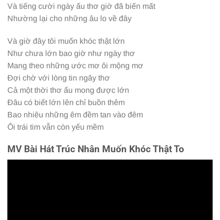
Và tiếng cười ngày ấu thơ giờ đã biến mất
Nhường lại cho những âu lo về đây
Và giờ đây tôi muốn khóc thật lớn
Như chưa lớn bao giờ như ngày thơ
Mang theo những ước mơ ôi mộng mơ
Đợi chờ với lòng tin ngây thơ
Cả một thời thơ ấu mong được lớn
Đâu có biết lớn lên chỉ buồn thêm
Bao nhiêu những êm đềm tan vào đêm
Ôi trái tim vẫn còn yếu mềm
MV Bài Hát Trúc Nhân Muốn Khóc Thật To