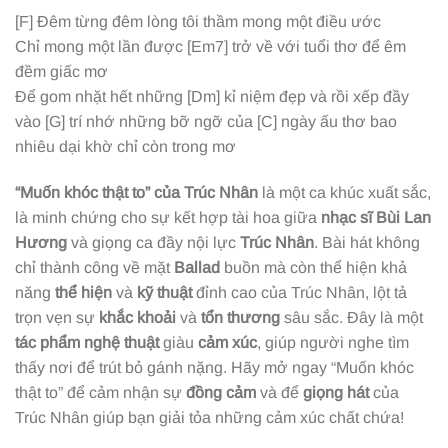
[F]
Đêm từng đêm lòng tôi thầm mong một điều ước
Chỉ mong một lần được
[Em7]
trở về với tuổi thơ để êm
đềm giấc mơ
Để gom nhặt hết những
[Dm]
kỉ niệm đẹp và rồi xếp đầy
vào
[G]
trí nhớ những bỡ ngỡ của
[C]
ngày ấu thơ bao
nhiêu dại khờ chỉ còn trong mơ
“Muốn khóc thật to” của Trúc Nhân
là một ca khúc xuất sắc,
là minh chứng cho sự kết hợp tài hoa giữa
nhạc sĩ Bùi Lan
Hương
và giọng ca đầy nội lực
Trúc Nhân
. Bài hát không
chỉ thành công về mặt
Ballad
buồn mà còn thể hiện khả
năng
thể hiện
và
kỹ thuật
đỉnh cao của Trúc Nhân, lột tả
trọn vẹn sự
khắc khoải
và
tổn thương
sâu sắc. Đây là một
tác phẩm nghệ thuật
giàu
cảm xúc
, giúp người nghe tìm
thấy nơi để trút bỏ gánh nặng. Hãy mở ngay “Muốn khóc
thật to” để cảm nhận sự
đồng cảm
và để
giọng hát
của
Trúc Nhân giúp bạn giải tỏa những cảm xúc chất chứa!