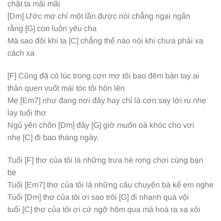
chặt ta mãi mãi
[Dm]
Ước mơ chỉ một lần được nói chẳng ngại ngần
rằng
[G]
con luôn yêu cha
Mà sao đôi khi ta
[C]
chẳng thể nào nói khi chưa phải xa
cách xa
[F]
Cũng đã có lúc trong cơn mơ tôi bao đêm bàn tay ai
thân quen vuốt mái tóc tôi hôn lên
Mẹ
[Em7]
như đang nơi đây hay chỉ là cơn say lời ru nhẹ
lay tuổi thơ
Ngủ yên chốn
[Dm]
đây
[G]
giờ muốn oà khóc cho vơi
nhẹ
[C]
đi bao tháng ngày.
Tuổi
[F]
thơ của tôi là những trưa hè rong chơi cùng bạn
bè
Tuổi
[Em7]
thơ của tôi là những câu chuyện bà kể em nghe
Tuổi
[Dm]
thơ của tôi ơi sao trôi
[G]
đi nhanh quá vội
tuổi
[C]
thơ của tôi ơi cứ ngỡ hôm qua mà hoá ra xa xôi