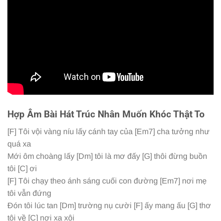
Hợp Âm Bài Hát Trúc Nhân Muốn Khóc Thật To
[F]
Tôi vội vàng níu lấy cánh tay của
[Em7]
cha tưởng như
quá xa
Mới ôm choàng lấy
[Dm]
tôi là mơ đấy
[G]
thôi đừng buồn
tôi
[C]
ơi
[F]
Tôi chạy theo ánh sáng cuối con đường
[Em7]
nơi mẹ
tôi vẫn đứng
Đón tôi lúc tan
[Dm]
trường nụ cười
[F]
ấy mang ấu
[G]
thơ
tôi về
[C]
nơi xa xôi