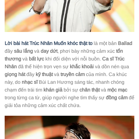
Lời bài hát Trúc Nhân Muốn khóc thật to
là một bản
Ballad
đầy
sâu lắng
và
day dứt
, phơi bày những cảm xúc
tổn
thương
và
bất lực
khi đối diện với nỗi buồn.
Ca sĩ Trúc
Nhân
đã thể hiện trọn vẹn sự
khắc khoải
và dồn nén qua
giọng hát
đầy
kỹ thuật
và
truyền cảm
của mình. Ca khúc
này, do
nhạc sĩ
Bùi Lan Hương sáng tác, nhanh chóng
chạm đến trái tim
khán giả
bởi sự
chân thật
và
mộc mạc
trong từng ca từ, giúp người nghe tìm thấy sự
đồng cảm
để
giải tỏa những cảm xúc chất chứa.