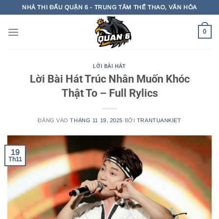
Bỏ
NHÀ THI ĐẤU QUẬN 6 - TRUNG TÂM THỂ THAO, VĂN HÓA
qua
nội
0
dung
LỜI BÀI HÁT
Lời Bài Hát Trúc Nhân Muốn Khóc
Thật To – Full Rylics
ĐĂNG VÀO
THÁNG 11 19, 2025
BỞI
TRANTUANKIET
19
Th11