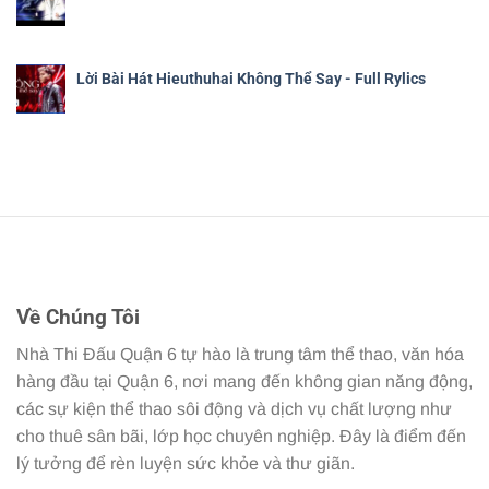
Lời Bài Hát Hieuthuhai Không Thể Say - Full Rylics
Về Chúng Tôi
Nhà Thi Đấu Quận 6 tự hào là trung tâm thể thao, văn hóa
hàng đầu tại Quận 6, nơi mang đến không gian năng động,
các sự kiện thể thao sôi động và dịch vụ chất lượng như
cho thuê sân bãi, lớp học chuyên nghiệp. Đây là điểm đến
lý tưởng để rèn luyện sức khỏe và thư giãn.