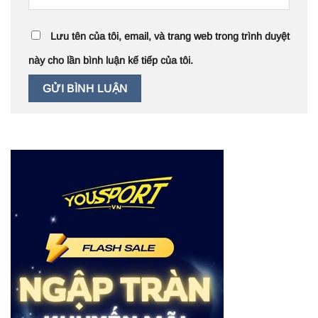
Lưu tên của tôi, email, và trang web trong trình duyệt
này cho lần bình luận kế tiếp của tôi.