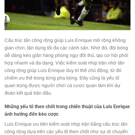
Cấu trúc tấn công rộng giúp Luis Enrique mở rộng không
gian chơi, tận dụng tối đa các cánh sân. Nhờ đó, đội bóng
dễ dàng kéo giãn hàng phòng ngự đối thủ, tạo cơ hội phối
hợp nhanh và đa dạng. Việc kiểm soát nhịp trận nhờ tấn
công rộng giúp Luis Enrique duy trì thế chủ động, từ đó
chiếm ưu thế trong từng pha bóng. Đây cũng là yếu tố
quan trọng được người chơi cá cược quan tâm khi dự
đoán kết quả trận đấu.
Những yếu tố then chốt trong chiến thuật của Luis Enrique
ảnh hưởng đến kèo cược
Luis Enrique ưu tiên kiểm soát nhịp trận bằng cấu trúc tấn
công rộng dựa trên các yếu tố then chốt như sự di chuyển