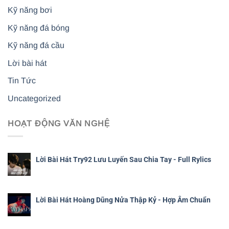
Kỹ năng bơi
Kỹ năng đá bóng
Kỹ năng đá cầu
Lời bài hát
Tin Tức
Uncategorized
HOẠT ĐỘNG VĂN NGHỆ
Lời Bài Hát Try92 Lưu Luyến Sau Chia Tay - Full Rylics
Lời Bài Hát Hoàng Dũng Nửa Thập Kỷ - Hợp Âm Chuẩn