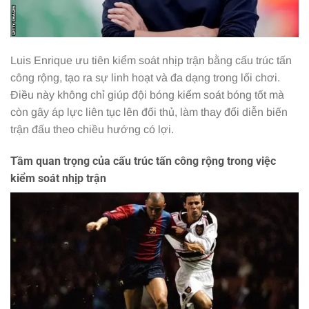
Luis Enrique ưu tiên kiểm soát nhịp trận bằng cấu trúc tấn
công rộng, tạo ra sự linh hoạt và đa dạng trong lối chơi.
Điều này không chỉ giúp đội bóng kiểm soát bóng tốt mà
còn gây áp lực liên tục lên đối thủ, làm thay đổi diễn biến
trận đấu theo chiều hướng có lợi.
Tầm quan trọng của cấu trúc tấn công rộng trong việc
kiểm soát nhịp trận