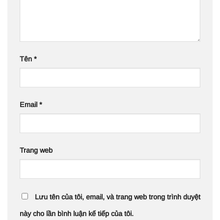
Tên
*
Email
*
Trang web
Lưu tên của tôi, email, và trang web trong trình duyệt
này cho lần bình luận kế tiếp của tôi.