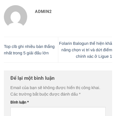
ADMIN2
Folarin Balogun thể hiện khả
Top clb ghi nhiều bàn thắng
năng chọn vị trí và dứt điểm
nhất trong 5 giải đấu lớn
chính xác ở Ligue 1
Để lại một bình luận
Email của bạn sẽ không được hiển thị công khai.
Các trường bắt buộc được đánh dấu
*
Bình luận
*