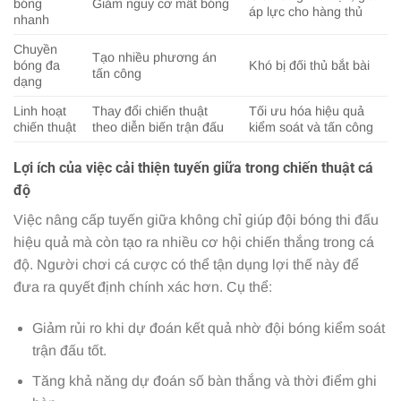
bóng
Giảm nguy cơ mất bóng
áp lực cho hàng thủ
nhanh
Chuyền
Tạo nhiều phương án
bóng đa
Khó bị đối thủ bắt bài
tấn công
dạng
Linh hoạt
Thay đổi chiến thuật
Tối ưu hóa hiệu quả
chiến thuật
theo diễn biến trận đấu
kiểm soát và tấn công
Lợi ích của việc cải thiện tuyến giữa trong chiến thuật cá
độ
Việc nâng cấp tuyến giữa không chỉ giúp đội bóng thi đấu
hiệu quả mà còn tạo ra nhiều cơ hội chiến thắng trong cá
độ. Người chơi cá cược có thể tận dụng lợi thế này để
đưa ra quyết định chính xác hơn. Cụ thể:
Giảm rủi ro khi dự đoán kết quả nhờ đội bóng kiểm soát
trận đấu tốt.
Tăng khả năng dự đoán số bàn thắng và thời điểm ghi