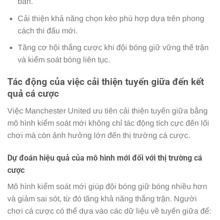
bàn.
Cải thiện khả năng chọn kèo phù hợp dựa trên phong
cách thi đấu mới.
Tăng cơ hội thắng cược khi đội bóng giữ vững thế trận
và kiểm soát bóng liên tục.
Tác động của việc cải thiện tuyến giữa đến kết
quả cá cược
Việc Manchester United ưu tiên cải thiện tuyến giữa bằng
mô hình kiểm soát mới không chỉ tác động tích cực đến lối
chơi mà còn ảnh hưởng lớn đến thị trường cá cược.
Dự đoán hiệu quả của mô hình mới đối với thị trường cá
cược
Mô hình kiểm soát mới giúp đội bóng giữ bóng nhiều hơn
và giảm sai sót, từ đó tăng khả năng thắng trận. Người
chơi cá cược có thể dựa vào các dữ liệu về tuyến giữa để: