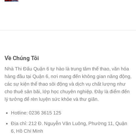
Về Chúng Tôi
Nhà Thi Đấu Quận 6 tự hào là trung tâm thể thao, văn hóa
hàng đầu tại Quận 6, nơi mang đến không gian năng động,
các sự kiện thể thao sôi động và dịch vụ chất lượng như
cho thuê sân bãi, lớp học chuyên nghiệp. Đây là điểm đến
lý tưởng để rèn luyện sức khỏe và thư giãn.
Hotline: 0236 3615 125
Địa chỉ: 212 Đ. Nguyễn Văn Luông, Phường 11, Quận
6, Hồ Chí Minh