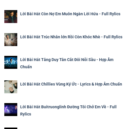
Lời Bài Hát Còn Nợ Em Muôn Ngàn Lời Hứa - Full Rylics
Lời Bài Hát Trúc Nhân lớn Rồi Còn Khóc Nhè - Full Rylics
Lời Bài Hát Tăng Duy Tân Cắt Đôi Nỗi Sầu - Hợp Âm
Chuẩn
Lời Bài Hát Chillies Vùng Ký Ức - Lyrics & Hợp Âm Chuẩn
Lời Bài Hát Buitruonglinh Đường Tôi Chở Em Về - Full
Rylics