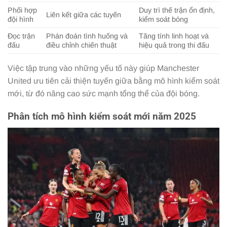
Phối hợp
Duy trì thế trận ổn định,
Liên kết giữa các tuyến
đội hình
kiểm soát bóng
Đọc trận
Phán đoán tình huống và
Tăng tính linh hoạt và
đấu
điều chỉnh chiến thuật
hiệu quả trong thi đấu
Việc tập trung vào những yếu tố này giúp Manchester
United ưu tiên cải thiện tuyến giữa bằng mô hình kiểm soát
mới, từ đó nâng cao sức mạnh tổng thể của đội bóng.
Phân tích mô hình kiểm soát mới năm 2025