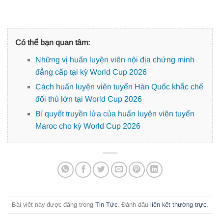
Có thể bạn quan tâm:
Những vị huấn luyện viên nội địa chứng minh
đẳng cấp tại kỳ World Cup 2026
Cách huấn luyện viên tuyển Hàn Quốc khắc chế
đối thủ lớn tại World Cup 2026
Bí quyết truyền lửa của huấn luyện viên tuyển
Maroc cho kỳ World Cup 2026
Bài viết này được đăng trong
Tin Tức
. Đánh dấu
liên kết thường trực
.