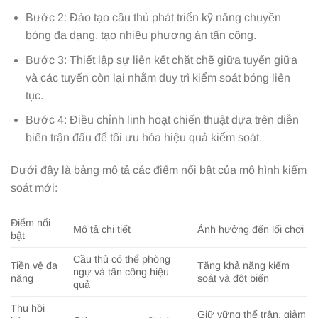
Bước 2: Đào tạo cầu thủ phát triển kỹ năng chuyền
bóng đa dạng, tạo nhiều phương án tấn công.
Bước 3: Thiết lập sự liên kết chặt chẽ giữa tuyến giữa
và các tuyến còn lại nhằm duy trì kiểm soát bóng liên
tục.
Bước 4: Điều chỉnh linh hoạt chiến thuật dựa trên diễn
biến trận đấu để tối ưu hóa hiệu quả kiểm soát.
Dưới đây là bảng mô tả các điểm nổi bật của mô hình kiểm
soát mới:
Điểm nổi
Mô tả chi tiết
Ảnh hưởng đến lối chơi
bật
Cầu thủ có thể phòng
Tiền vệ đa
Tăng khả năng kiểm
ngự và tấn công hiệu
năng
soát và đột biến
quả
Thu hồi
Giữ vững thế trận, giảm