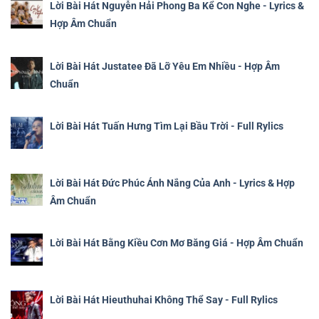
Lời Bài Hát Nguyễn Hải Phong Ba Kể Con Nghe - Lyrics &
Hợp Âm Chuẩn
Lời Bài Hát Justatee Đã Lỡ Yêu Em Nhiều - Hợp Âm
Chuẩn
Lời Bài Hát Tuấn Hưng Tìm Lại Bầu Trời - Full Rylics
Lời Bài Hát Đức Phúc Ánh Nắng Của Anh - Lyrics & Hợp
Âm Chuẩn
Lời Bài Hát Bằng Kiều Cơn Mơ Băng Giá - Hợp Âm Chuẩn
Lời Bài Hát Hieuthuhai Không Thể Say - Full Rylics