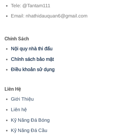
Tele: @Tantam111
Email:
nhathidauquan6@gmail.com
Chính Sách
Nội quy nhà thi đấu
Chính sách bảo mật
Điều khoản sử dụng
Liên Hệ
Giới Thiệu
Liên hệ
Kỹ Năng Đá Bóng
Kỹ Năng Đá Cầu