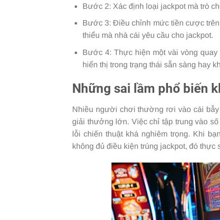
Bước 2: Xác định loại jackpot mà trò ch
Bước 3: Điều chỉnh mức tiền cược trên
thiểu mà nhà cái yêu cầu cho jackpot.
Bước 4: Thực hiện một vài vòng quay
hiển thị trong trạng thái sẵn sàng hay k
Những sai lầm phổ biến kh
Nhiều người chơi thường rơi vào cái bẫy 
giải thưởng lớn. Việc chỉ tập trung vào 
lỗi chiến thuật khá nghiêm trọng. Khi b
không đủ điều kiện trúng jackpot, đó thực 