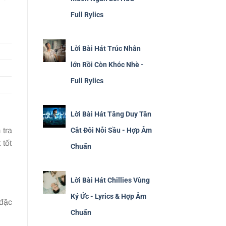
Full Rylics
Lời Bài Hát Trúc Nhân
lớn Rồi Còn Khóc Nhè -
Full Rylics
Lời Bài Hát Tăng Duy Tân
 tra
Cắt Đôi Nỗi Sầu - Hợp Âm
 tốt
Chuẩn
Lời Bài Hát Chillies Vùng
Ký Ức - Lyrics & Hợp Âm
 đặc
Chuẩn