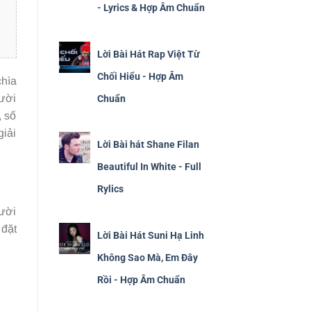
- Lyrics & Hợp Âm Chuẩn
Lời Bài Hát Rap Việt Từ
Chối Hiểu - Hợp Âm
chìa
ười
Chuẩn
, số
giải
Lời Bài hát Shane Filan
Beautiful In White - Full
Rylics
gười
 đặt
Lời Bài Hát Suni Hạ Linh
Không Sao Mà, Em Đây
Rồi - Hợp Âm Chuẩn