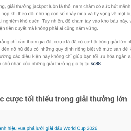
động, giải thưởng jackpot luôn là thỏi nam châm có sức hút mãnh 
i hộp khi theo dõi những con số nhảy múa và hy vọng về một 
rải nghiệm khó quên. Tuy nhiên, để chạm tay vào kho báu này, 
iện tiên quyết mà không phải ai cũng nắm vững.
ng chỉ cần tham gia đặt cược là đã có cơ hội trúng giải lớn n
số đến nổ hũ đều có những quy định riêng biệt về mức sàn để 
ỹ lưỡng các điều kiện này không chỉ giúp bạn tối ưu hóa ngân 
h chủ nhân của những giải thưởng giá trị tại
sc88
.
 cược tối thiểu trong giải thưởng lớn
nh hiệu vua phá lưới giải đấu World Cup 2026