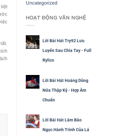
Uncategorized
liệt
bước
HOẠT ĐỘNG VĂN NGHỆ
việc
Lời Bài Hát Try92 Lưu
hất.
Luyến Sau Chia Tay - Full
kích
sách
Rylics
Lời Bài Hát Hoàng Dũng
Nửa Thập Kỷ - Hợp Âm
Chuẩn
Lời Bài Hát Lâm Bảo
Ngọc Hành Trình Của Lá