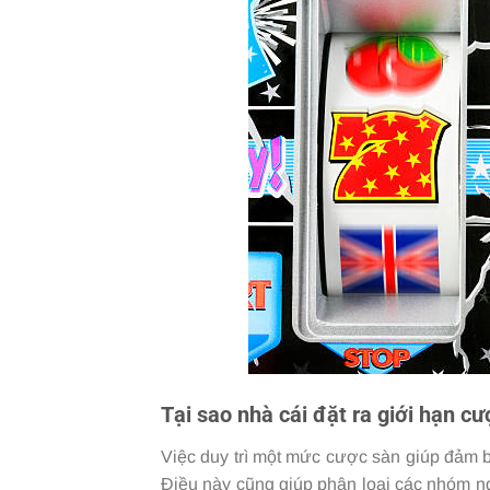
Tại sao nhà cái đặt ra giới hạn c
Việc duy trì một mức cược sàn giúp đảm b
Điều này cũng giúp phân loại các nhóm ng