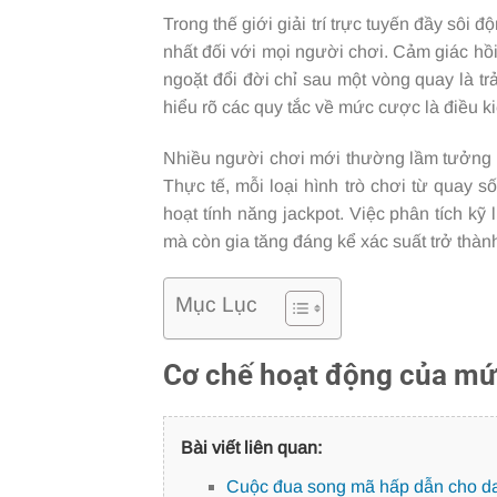
Trong thế giới giải trí trực tuyến đầy sôi 
nhất đối với mọi người chơi. Cảm giác hồ
ngoặt đổi đời chỉ sau một vòng quay là t
hiểu rõ các quy tắc về mức cược là điều k
Nhiều người chơi mới thường lầm tưởng rằ
Thực tế, mỗi loại hình trò chơi từ quay 
hoạt tính năng jackpot. Việc phân tích k
mà còn gia tăng đáng kể xác suất trở thàn
Mục Lục
Cơ chế hoạt động của mức
Bài viết liên quan:
Cuộc đua song mã hấp dẫn cho da