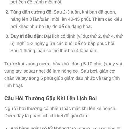
bơi ếch để tránh mệt mỏi.
Tăng dần cường độ:
Sau 2-3 tuần, khi bạn đã quen,
nâng lên 3 lần/tuần, mỗi lần 40-45 phút. Thêm các kiểu
bơi khác như bơi tự do để đa dạng hóa.
Duy trì đều đặn:
Đặt lịch cố định (ví dụ: thứ 2, thứ 4, thứ
6), nghỉ 1-2 ngày giữa các buổi để cơ bắp phục hồi.
Sau 1 tháng, bạn có thể thử bơi 4 lần/tuần.
Trước khi xuống nước, hãy khởi động 5-10 phút (xoay vai,
vung tay, squat nhẹ) để làm nóng cơ. Sau bơi, giãn cơ
chân và tay trong 5 phút giúp giảm đau nhức và tăng tính
linh hoạt.
Câu Hỏi Thường Gặp Khi Lên Lịch Bơi
Người bơi thường có nhiều thắc mắc khi lên kế hoạch.
Dưới đây là phân tích chi tiết để giải đáp:
Bơi hàng ngày có tốt không?
Với người có sức bền tốt