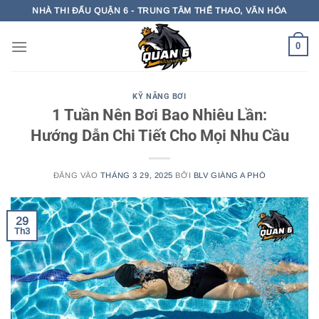
Bỏ
NHÀ THI ĐẤU QUẬN 6 - TRUNG TÂM THỂ THAO, VĂN HÓA
qua
nội
0
dung
KỸ NĂNG BƠI
1 Tuần Nên Bơi Bao Nhiêu Lần:
Hướng Dẫn Chi Tiết Cho Mọi Nhu Cầu
ĐĂNG VÀO
THÁNG 3 29, 2025
BỞI
BLV GIÀNG A PHÒ
29
Th3