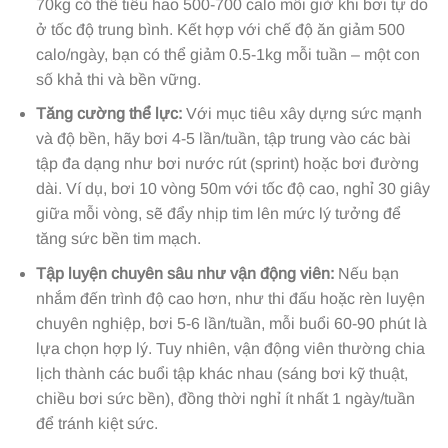
70kg có thể tiêu hao 500-700 calo mỗi giờ khi bơi tự do
ở tốc độ trung bình. Kết hợp với chế độ ăn giảm 500
calo/ngày, bạn có thể giảm 0.5-1kg mỗi tuần – một con
số khả thi và bền vững.
Tăng cường thể lực:
Với mục tiêu xây dựng sức mạnh
và độ bền, hãy bơi 4-5 lần/tuần, tập trung vào các bài
tập đa dạng như bơi nước rút (sprint) hoặc bơi đường
dài. Ví dụ, bơi 10 vòng 50m với tốc độ cao, nghỉ 30 giây
giữa mỗi vòng, sẽ đẩy nhịp tim lên mức lý tưởng để
tăng sức bền tim mạch.
Tập luyện chuyên sâu như vận động viên:
Nếu bạn
nhắm đến trình độ cao hơn, như thi đấu hoặc rèn luyện
chuyên nghiệp, bơi 5-6 lần/tuần, mỗi buổi 60-90 phút là
lựa chọn hợp lý. Tuy nhiên, vận động viên thường chia
lịch thành các buổi tập khác nhau (sáng bơi kỹ thuật,
chiều bơi sức bền), đồng thời nghỉ ít nhất 1 ngày/tuần
để tránh kiệt sức.