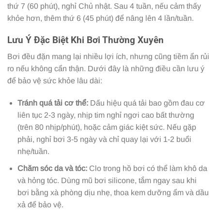
thứ 7 (60 phút), nghỉ Chủ nhật. Sau 4 tuần, nếu cảm thấy
khỏe hơn, thêm thứ 6 (45 phút) để nâng lên 4 lần/tuần.
Lưu Ý Đặc Biệt Khi Bơi Thường Xuyên
Bơi đều đặn mang lại nhiều lợi ích, nhưng cũng tiềm ẩn rủi
ro nếu không cẩn thận. Dưới đây là những điều cần lưu ý
để bảo vệ sức khỏe lâu dài:
Tránh quá tải cơ thể:
Dấu hiệu quá tải bao gồm đau cơ
liên tục 2-3 ngày, nhịp tim nghỉ ngơi cao bất thường
(trên 80 nhịp/phút), hoặc cảm giác kiệt sức. Nếu gặp
phải, nghỉ bơi 3-5 ngày và chỉ quay lại với 1-2 buổi
nhẹ/tuần.
Chăm sóc da và tóc:
Clo trong hồ bơi có thể làm khô da
và hỏng tóc. Dùng mũ bơi silicone, tắm ngay sau khi
bơi bằng xà phòng dịu nhẹ, thoa kem dưỡng ẩm và dầu
xả để bảo vệ.