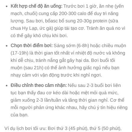
Kết hợp chế độ ăn uống:
Trước bơi 1 giờ, ăn nhẹ (yến
mạch, chuối) cung cấp 200-300 calo để duy trì năng
lượng. Sau bơi, bổasc bổ sung 20-30g protein (sữa
chua Hy Lạp, ức gà) giúp tái tạo cơ. Tránh ăn quá no vì
có thể gây khó chịu khi bơi.
Chọn thời điểm bơi:
Sáng sớm (6-8h) hoặc chiều muộn
(17-19h) là thời gian tốt nhất vì nhiệt độ nước và không
khí dễ chịu, tránh nắng gắt gây hại da. Bơi buổi tối
muộn (sau 21h) có thể ảnh hưởng giấc ngủ nếu bạn
nhạy cảm với vận động trước khi nghỉ ngơi.
Điều chỉnh theo cảm nhận:
Nếu sau 2-3 buổi bơi liên
tục bạn thấy đau cơ kéo dài hoặc mệt mỏi quá mức,
giảm xuống 2-3 lần/tuần và tăng thời gian nghỉ. Cơ thể
mỗi người phản ứng khác nhau, hãy chú ý tín hiệu riêng
của bạn.
Ví dụ lịch bơi tối ưu: Bơi thứ 3 (45 phút), thứ 5 (50 phút),