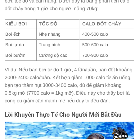
bơi, tốc độ và cân nặng. Dưới đây là bảng phân tích calo
đốt cháy trong 1 giờ cho người nặng 70kg:
KIỂU BƠI
TỐC ĐỘ
CALO ĐỐT CHÁY
Bơi ếch
Nhẹ nhàng
400-500 calo
Bơi tự do
Trung bình
500-600 calo
Bơi bướm
Cường độ cao
700-900 calo
Ví dụ: Nếu bạn bơi tự do 1 giờ, 4 lần/tuần, bạn đốt khoảng
2000-2400 calo/tuần. Kết hợp giảm 1000 calo từ ăn uống,
bạn tạo thâm hụt 3000-3400 calo, đủ để giảm khoảng
0.5kg mỡ (7700 calo = 1kg mỡ). Điều này cho thấy bơi là
công cụ giảm cân mạnh mẽ nếu duy trì đều đặn.
Lời Khuyên Thực Tế Cho Người Mới Bắt Đầu