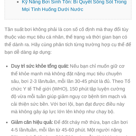
Kỹ Năng Bơi Sinh Tồn: Bí Quyết Sống Sót Trong
Mọi Tình Huống Dưới Nước
Tần suất bơi không phải là con số cố định mà thay đổi tùy
thuộc vào mục tiêu cá nhân, thể trạng và thời gian bạn có
thể dành ra. Hãy cùng phân tích từng trường hợp cụ thể để
bạn dễ dàng áp dụng:
Duy trì sức khỏe tổng quát:
Nếu bạn chỉ muốn giữ cơ
thể khỏe mạnh mà không đặt nặng mục tiêu chuyên
sâu, bơi 2-3 lần/tuần, mỗi lần 30-45 phút là đủ. Theo Tổ
chức Y tế Thế giới (WHO), 150 phút tập luyện cường
độ vừa mỗi tuần giúp giảm nguy cơ bệnh tim mạch và
cải thiện sức bền. Với bơi lội, bạn đạt được điều này
mà không gây áp lực lớn lên khớp như chạy bộ.
Giảm cân hiệu quả:
Để đốt cháy mỡ thừa, bạn cần bơi
4-5 lần/tuần, mỗi lần từ 45-60 phút. Một người nặng