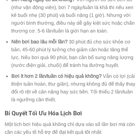
(như vận động viên), bơi 7 ngày/tuần là khả thi nếu xen
kẽ buổi nhẹ (30 phút) và buổi nặng (1 giờ). Nhưng với
người bình thường, điều này dễ gây kiệt sức hoặc chấn
thương cơ. 5-6 lần/tuần là giới hạn an toàn.
Nên bơi bao lâu mỗi lần?
30 phút đủ cho sức khỏe cơ
bản, 45-60 phút lý tưởng cho giảm cân hoặc tăng thể
lực. Nếu bơi quá 90 phút, bạn cần bổ sung năng lượng
(nước điện giải, chuối) để tránh hạ đường huyết.
Bơi ít hơn 2 lần/tuần có hiệu quả không?
Vẫn có lợi (cải
thiện tuần hoàn, thư giãn), nhưng không đủ để thấy thay
đổi rõ rệt về cân nặng hay sức bền. Tối thiểu 2 lần/tuần
là ngưỡng cần thiết.
Bí Quyết Tối Ưu Hóa Lịch Bơi
Một lịch bơi hiệu quả không chỉ dựa vào số lần bơi mà còn
cần các yếu tố hỗ trợ để đạt kết quả tốt nhất: