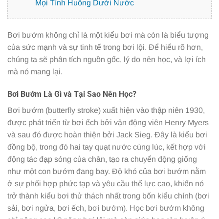
Mọi Tình Huống Dưới Nước
Bơi bướm không chỉ là một kiểu bơi mà còn là biểu tượng
của sức mạnh và sự tinh tế trong bơi lội. Để hiểu rõ hơn,
chúng ta sẽ phân tích nguồn gốc, lý do nên học, và lợi ích
mà nó mang lại.
Bơi Bướm Là Gì và Tại Sao Nên Học?
Bơi bướm (butterfly stroke) xuất hiện vào thập niên 1930,
được phát triển từ bơi ếch bởi vận động viên Henry Myers
và sau đó được hoàn thiện bởi Jack Sieg. Đây là kiểu bơi
đồng bộ, trong đó hai tay quạt nước cùng lúc, kết hợp với
động tác đạp sóng của chân, tạo ra chuyển động giống
như một con bướm đang bay. Độ khó của bơi bướm nằm
ở sự phối hợp phức tạp và yêu cầu thể lực cao, khiến nó
trở thành kiểu bơi thử thách nhất trong bốn kiểu chính (bơi
sải, bơi ngửa, bơi ếch, bơi bướm). Học bơi bướm không