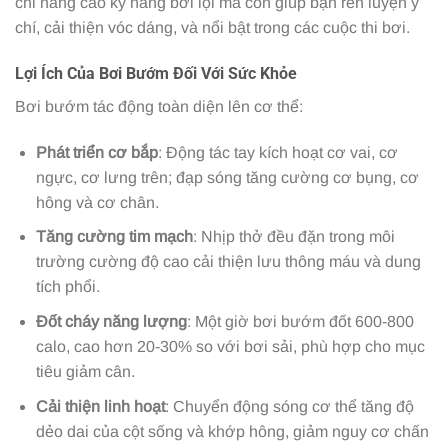
chỉ nâng cao kỹ năng bơi lội mà còn giúp bạn rèn luyện ý
chí, cải thiện vóc dáng, và nổi bật trong các cuộc thi bơi.
Lợi Ích Của Bơi Bướm Đối Với Sức Khỏe
Bơi bướm tác động toàn diện lên cơ thể:
Phát triển cơ bắp
: Động tác tay kích hoạt cơ vai, cơ
ngực, cơ lưng trên; đạp sóng tăng cường cơ bụng, cơ
hông và cơ chân.
Tăng cường tim mạch
: Nhịp thở đều đặn trong môi
trường cường độ cao cải thiện lưu thông máu và dung
tích phổi.
Đốt cháy năng lượng
: Một giờ bơi bướm đốt 600-800
calo, cao hơn 20-30% so với bơi sải, phù hợp cho mục
tiêu giảm cân.
Cải thiện linh hoạt
: Chuyển động sóng cơ thể tăng độ
dẻo dai của cột sống và khớp hông, giảm nguy cơ chấn