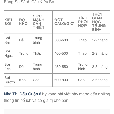
Bảng So Sánh Các Kiểu Bơi
THỜI
SỨC
TÍNH
GIAN
KIỂU
ĐỘ
MẠNH
ĐỐT
PHỐI
HỌC
BƠI
KHÓ
CẦN
CALO/GIỜ
HỢP
TRUNG
THIẾT
BÌNH
Bơi
Trung
Dễ
500-600
Thấp
1-2 tháng
Sải
bình
Bơi
Trung
Thấp
400-500
Thấp
2-3 tháng
Ngửa
Bơi
Trung
Trung
Dễ
450-550
2-3 tháng
Ếch
bình
bình
Bơi
Khó
Cao
600-800
Cao
3-6 tháng
Bướm
Nhà Thi Đấu Quận 6
hy vọng bài viết này mang đến những
thông tin bổ ích và có giá trị cho bạn!