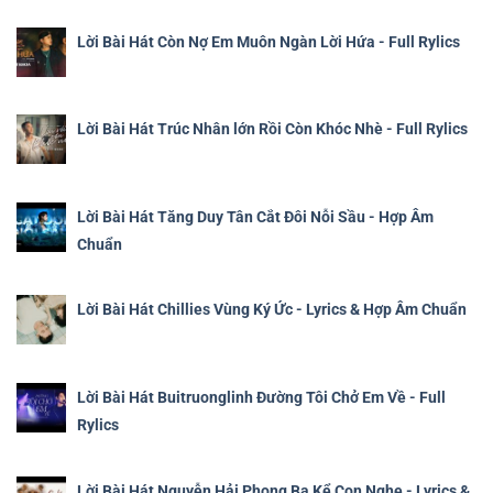
Lời Bài Hát Còn Nợ Em Muôn Ngàn Lời Hứa - Full Rylics
Lời Bài Hát Trúc Nhân lớn Rồi Còn Khóc Nhè - Full Rylics
Lời Bài Hát Tăng Duy Tân Cắt Đôi Nỗi Sầu - Hợp Âm
Chuẩn
Lời Bài Hát Chillies Vùng Ký Ức - Lyrics & Hợp Âm Chuẩn
Lời Bài Hát Buitruonglinh Đường Tôi Chở Em Về - Full
Rylics
Lời Bài Hát Nguyễn Hải Phong Ba Kể Con Nghe - Lyrics &