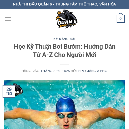
Bỏ
NHÀ THI ĐẤU QUẬN 6 - TRUNG TÂM THỂ THAO, VĂN HÓA
qua
nội
0
dung
KỸ NĂNG BƠI
Học Kỹ Thuật Bơi Bướm: Hướng Dẫn
Từ A-Z Cho Người Mới
ĐĂNG VÀO
THÁNG 3 29, 2025
BỞI
BLV GIÀNG A PHÒ
29
Th3